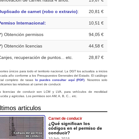
Renovación de carnet hasta 4 años:
19,67 €
Duplicado de carnet (robo o extravio)
:
20,81 €
Permiso Internacional:
10,51 €
(*) Obtención permisos
94,05 €
(*) Obtención licencias
44,58 €
Canjes, recuperación de puntos... etc.
28,87 €
ortes únicos para todo el territorio nacional. La DGT los actualiza a inicios
 cada año conforme a los Presupuestos Generales del Estado. El catálogo
icial completo de tasas
lo puedes consultar aquí (PDF)
. Nosotros solo
licamos las relativas al carnet de conducir.
s licencias de conducir son LCM y LVA, para vehículos de movilidad
ucida y agricolas. Los permisos son AM, A, B, C... etc.
ltimos articulos
Carnet de conducir
¿Qué significan los
códigos en el permiso de
conducir?
10 feb. 2016