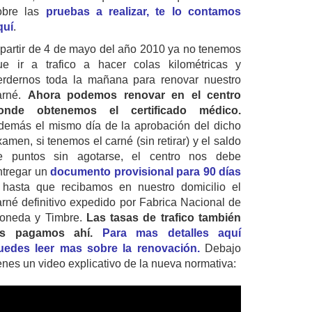
obre las
pruebas a realizar, te lo contamos
quí
.
 partir de 4 de mayo del año 2010 ya no tenemos
ue ir a trafico a hacer colas kilométricas y
erdernos toda la mañana para renovar nuestro
arné.
Ahora podemos renovar en el centro
onde obtenemos el certificado médico.
demás el mismo día de la aprobación del dicho
amen, si tenemos el carné (sin retirar) y el saldo
e puntos sin agotarse, el centro nos debe
ntregar un
documento provisional para 90 días
 hasta que recibamos en nuestro domicilio el
arné definitivo expedido por Fabrica Nacional de
oneda y Timbre.
Las tasas de trafico también
as pagamos ahí.
Para mas detalles aquí
uedes leer mas sobre la renovación.
Debajo
ienes un video explicativo de la nueva normativa: