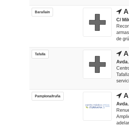
A
Barañain
C/ Mil
Recon
armas,
de grú
A
Tafalla
Avda.
Centr
Tafal
servic
A
Pamplona/Iruña
Avda.
Renue
Ampli
adelan