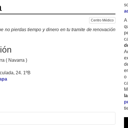
a
s
a
A
Centro Médico
q
e no pierdas tiempo y dinero en tu tramite de renovación
p
c
d
ión
A
ex
rra ( Navarra )
d
e
ulada, 24. 1ºB
o
mapa
c
M
l
p
t