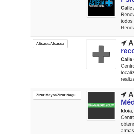
Calle 
Renova
todos 
Renov
A
Altsasu/Alsasua
rec
Calle
Cent
local
realiz
A
Zizur Mayor/Zizur Nagu...
Méd
Idoia,
Centr
obtenc
armas,