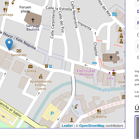
Imp
de
of
pub
La
red
Ú
| ©
contributors
Leaflet
OpenStreetMap