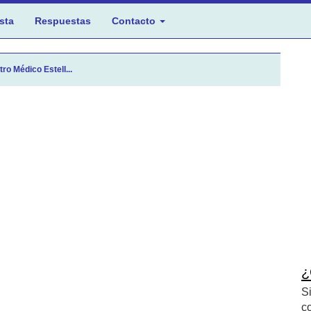
sta
Respuestas
Contacto
ro Médico Estell...
¿
S
c