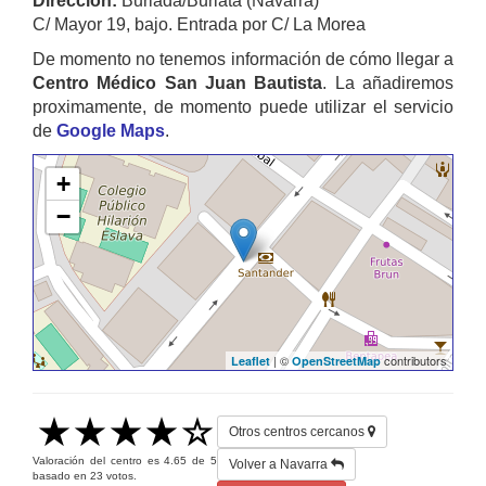
Dirección:
Burlada/Burlata (Navarra)
C/ Mayor 19, bajo. Entrada por C/ La Morea
De momento no tenemos información de cómo llegar a
Centro Médico San Juan Bautista
. La añadiremos
proximamente, de momento puede utilizar el servicio
de
Google Maps
.
+
−
| ©
contributors
Leaflet
OpenStreetMap
Otros centros cercanos
Valoración del centro es
4.65
de
5
Volver a Navarra
basado en
23
votos.