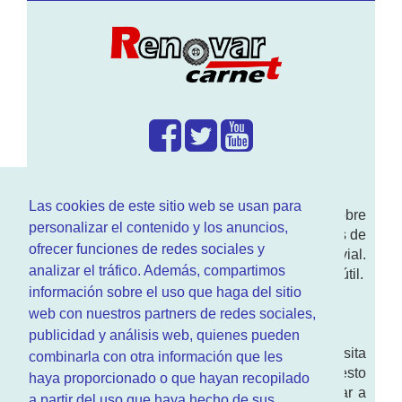
¿Que hacemos?
Las cookies de este sitio web se usan para
En
www.RenovarCarnet.com
Te contamos sobre
personalizar el contenido y los anuncios,
la
renovación del permiso
de conducir, noticias de
ofrecer funciones de redes sociales y
actualidad motor y sobre todo seguridad vial.
analizar el tráfico. Además, compartimos
Ademas tenemos todo tipo de información DGT útil.
información sobre el uso que haga del sitio
¿Quienes somos?
web con nuestros partners de redes sociales,
publicidad y análisis web, quienes pueden
Quieres saber quien mantiene la pagina, visita
combinarla con otra información que les
nuestra
sección de contacto
. Aquí tienes nuesto
haya proporcionado o que hayan recopilado
aviso legal
. Basicamente no queremos engañar a
a partir del uso que haya hecho de sus