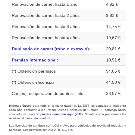
Renovación de carnet hasta 1 año:
4,92 €
Renovación de carnet hasta 2 años:
9,83 €
Renovación de carnet hasta 3 años:
14,75 €
Renovación de carnet hasta 4 años:
19,67 €
Duplicado de carnet (robo o extravio)
:
20,81 €
Permiso Internacional:
10,51 €
(*) Obtención permisos
94,05 €
(*) Obtención licencias
44,58 €
Canjes, recuperación de puntos... etc.
28,87 €
Importes únicos para todo el territorio nacional. La DGT los actualiza a inicios de
cada año conforme a los Presupuestos Generales del Estado. El catálogo oficial
completo de tasas
lo puedes consultar aquí (PDF)
. Nosotros solo publicamos las
relativas al carnet de conducir.
Las licencias de conducir son LCM y LVA, para vehículos de movilidad reducida y
agricolas. Los permisos son AM, A, B, C... etc.