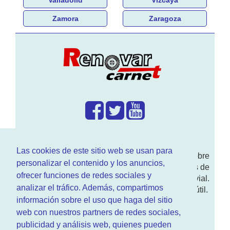
Zamora
Zaragoza
¿Que hacemos?
Las cookies de este sitio web se usan para
En
www.RenovarCarnet.com
Te contamos sobre
personalizar el contenido y los anuncios,
la
renovación del permiso
de conducir, noticias de
ofrecer funciones de redes sociales y
actualidad motor y sobre todo seguridad vial.
analizar el tráfico. Además, compartimos
Ademas tenemos todo tipo de información DGT útil.
información sobre el uso que haga del sitio
¿Quienes somos?
web con nuestros partners de redes sociales,
publicidad y análisis web, quienes pueden