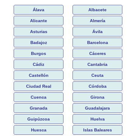
Álava
Albacete
Alicante
Almería
Asturias
Ávila
Badajoz
Barcelona
Burgos
Cáceres
Cádiz
Cantabria
Castellón
Ceuta
Ciudad Real
Córdoba
Cuenca
Girona
Granada
Guadalajara
Guipúzcoa
Huelva
Huesca
Islas Baleares