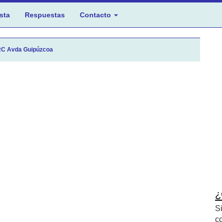
sta
Respuestas
Contacto
C Avda Guipúzcoa
¿
S
c