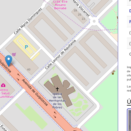
Imp
de
of
pub
La
red
Ú