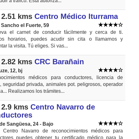
udir a trafico. Esta autoriza...
 2.51 kms
Centro Médico Iturrama
 Sancho el Fuerte, 59
va el carnet de conducir fácilmente y cerca de ti.
os horarios, puedes acudir sin cita o llamarnos y
tar la visita. Tú eliges. Si vas...
 2.82 kms
CRC Barañain
uze, 12, bj
ocimientos médicos para conductores, licencia de
 seguridad privada, animales pot. peligrosos, operador
a... Realizamos los trámites...
 2.9 kms
Centro Navarro de
ductores
 de Sangüesa, 24 - Bajo
 Centro Navarro de reconocimientos médicos para
ctores puedes obtener tu certificado médico para la