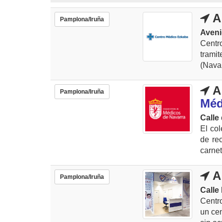
A
Pamplona/Iruña
Aveni
Centr
trami
(Navar
A
Pamplona/Iruña
Méd
Calle 
El col
de re
carnet
A
Pamplona/Iruña
Calle 
Centr
un ce