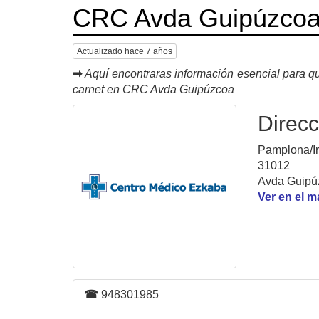
CRC Avda Guipúzco
Actualizado hace 7 años
➡
Aquí encontraras información esencial para qu
carnet en CRC Avda Guipúzcoa
Direcc
Pamplona/Ir
31012
Avda Guipúz
Ver en el 
☎
948301985