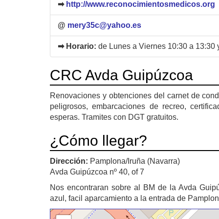
➡
http://www.reconocimientosmedicos.org
@
mery35c@yahoo.es
➡ Horario:
de Lunes a Viernes 10:30 a 13:30 
CRC Avda Guipúzcoa
Renovaciones y obtenciones del carnet de condu
peligrosos, embarcaciones de recreo, certifica
esperas. Tramites con DGT gratuitos.
¿Cómo llegar?
Dirección:
Pamplona/Iruña (Navarra)
Avda Guipúzcoa nº 40, of 7
Nos encontraran sobre al BM de la Avda Guipúzc
azul, facil aparcamiento a la entrada de Pamplo