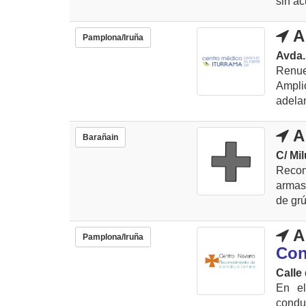
sin ac
A
Pamplona/Iruña
Avda.
Renue
Ampli
adelan
A
Barañain
C/ Mil
Recon
armas,
de grú
A
Pamplona/Iruña
Con
Calle
En el
condu