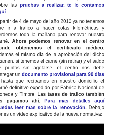
obre las
pruebas a realizar, te lo contamos
quí
.
 partir de 4 de mayo del año 2010 ya no tenemos
ue ir a trafico a hacer colas kilométricas y
erdernos toda la mañana para renovar nuestro
arné.
Ahora podemos renovar en el centro
onde obtenemos el certificado médico.
demás el mismo día de la aprobación del dicho
amen, si tenemos el carné (sin retirar) y el saldo
e puntos sin agotarse, el centro nos debe
ntregar un
documento provisional para 90 días
 hasta que recibamos en nuestro domicilio el
arné definitivo expedido por Fabrica Nacional de
oneda y Timbre.
Las tasas de trafico también
as pagamos ahí.
Para mas detalles aquí
uedes leer mas sobre la renovación.
Debajo
ienes un video explicativo de la nueva normativa: