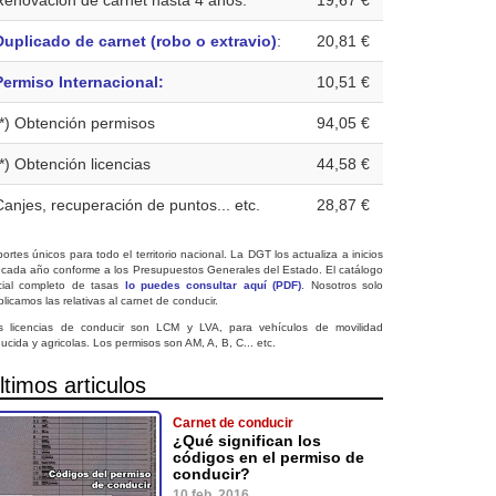
Renovación de carnet hasta 4 años:
19,67 €
Duplicado de carnet (robo o extravio)
:
20,81 €
Permiso Internacional:
10,51 €
(*) Obtención permisos
94,05 €
(*) Obtención licencias
44,58 €
Canjes, recuperación de puntos... etc.
28,87 €
ortes únicos para todo el territorio nacional. La DGT los actualiza a inicios
 cada año conforme a los Presupuestos Generales del Estado. El catálogo
icial completo de tasas
lo puedes consultar aquí (PDF)
. Nosotros solo
licamos las relativas al carnet de conducir.
s licencias de conducir son LCM y LVA, para vehículos de movilidad
ucida y agricolas. Los permisos son AM, A, B, C... etc.
ltimos articulos
Carnet de conducir
¿Qué significan los
códigos en el permiso de
conducir?
10 feb. 2016