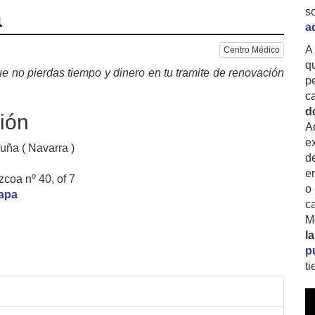
a
s
a
A
Centro Médico
q
e no pierdas tiempo y dinero en tu tramite de renovación
p
c
d
ión
A
ex
uña ( Navarra )
d
e
coa nº 40, of 7
o
mapa
c
M
l
p
t