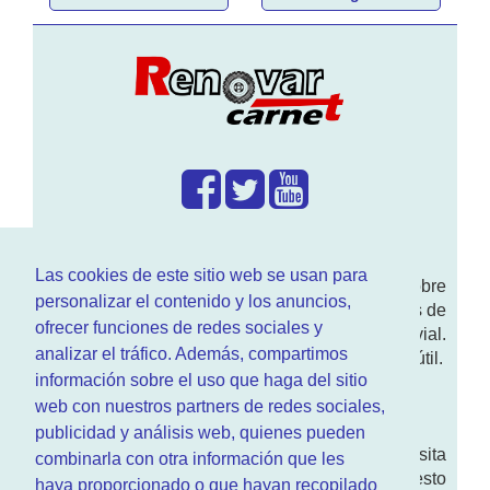
¿Que hacemos?
Las cookies de este sitio web se usan para
En
www.RenovarCarnet.com
Te contamos sobre
personalizar el contenido y los anuncios,
la
renovación del permiso
de conducir, noticias de
ofrecer funciones de redes sociales y
actualidad motor y sobre todo seguridad vial.
analizar el tráfico. Además, compartimos
Ademas tenemos todo tipo de información DGT útil.
información sobre el uso que haga del sitio
¿Quienes somos?
web con nuestros partners de redes sociales,
publicidad y análisis web, quienes pueden
Quieres saber quien mantiene la pagina, visita
combinarla con otra información que les
nuestra
sección de contacto
. Aquí tienes nuesto
haya proporcionado o que hayan recopilado