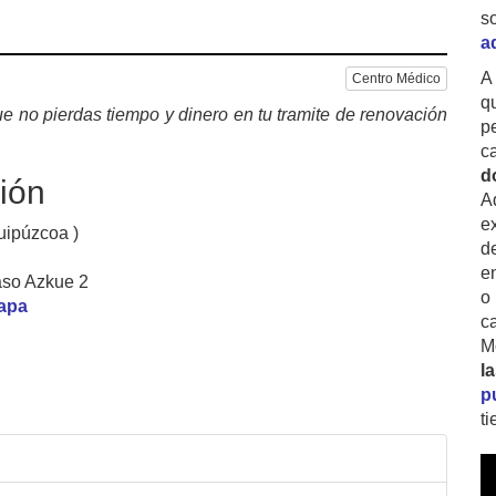
s
a
A
Centro Médico
q
e no pierdas tiempo y dinero en tu tramite de renovación
p
c
d
ión
A
ex
uipúzcoa )
d
e
so Azkue 2
o
mapa
c
M
l
p
t