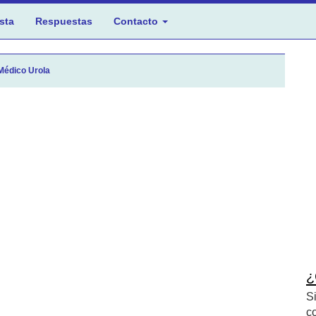
sta
Respuestas
Contacto
Médico Urola
¿
S
c