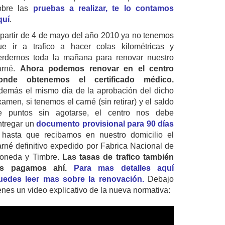
obre las
pruebas a realizar, te lo contamos
quí
.
 partir de 4 de mayo del año 2010 ya no tenemos
ue ir a trafico a hacer colas kilométricas y
erdernos toda la mañana para renovar nuestro
arné.
Ahora podemos renovar en el centro
onde obtenemos el certificado médico.
demás el mismo día de la aprobación del dicho
amen, si tenemos el carné (sin retirar) y el saldo
e puntos sin agotarse, el centro nos debe
ntregar un
documento provisional para 90 días
 hasta que recibamos en nuestro domicilio el
arné definitivo expedido por Fabrica Nacional de
oneda y Timbre.
Las tasas de trafico también
as pagamos ahí.
Para mas detalles aquí
uedes leer mas sobre la renovación.
Debajo
ienes un video explicativo de la nueva normativa: