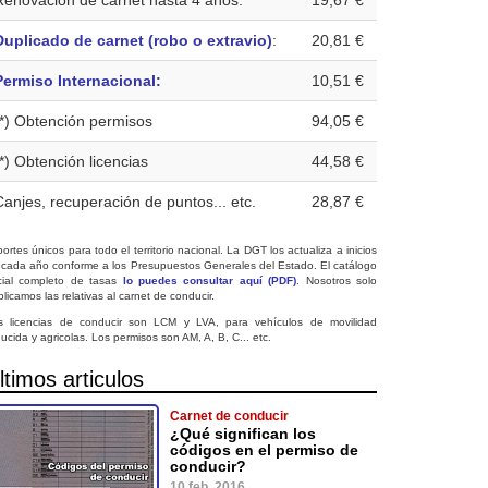
Renovación de carnet hasta 4 años:
19,67 €
Duplicado de carnet (robo o extravio)
:
20,81 €
Permiso Internacional:
10,51 €
(*) Obtención permisos
94,05 €
(*) Obtención licencias
44,58 €
Canjes, recuperación de puntos... etc.
28,87 €
ortes únicos para todo el territorio nacional. La DGT los actualiza a inicios
 cada año conforme a los Presupuestos Generales del Estado. El catálogo
icial completo de tasas
lo puedes consultar aquí (PDF)
. Nosotros solo
licamos las relativas al carnet de conducir.
s licencias de conducir son LCM y LVA, para vehículos de movilidad
ucida y agricolas. Los permisos son AM, A, B, C... etc.
ltimos articulos
Carnet de conducir
¿Qué significan los
códigos en el permiso de
conducir?
10 feb. 2016