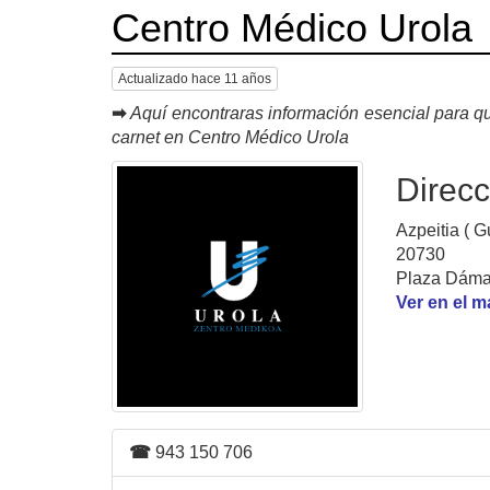
Centro Médico Urola
Actualizado hace 11 años
➡
Aquí encontraras información esencial para qu
carnet en Centro Médico Urola
Direcc
Azpeitia ( G
20730
Plaza Dáma
Ver en el 
☎
943 150 706