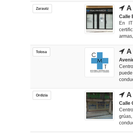
A 
Zarautz
Calle 
En IT
certif
armas,
A 
Tolosa
Avenid
Centro
puede
conduc
A 
Ordizia
Calle 
Centro
grúas,
conduc