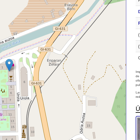
Imp
de
of
pub
La
red
Ú