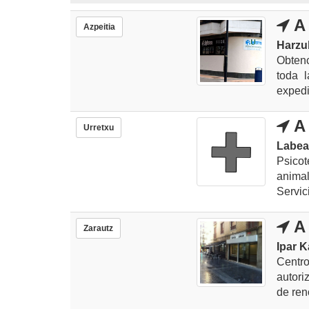
A 
Azpeitia
Harzub
Obtenc
toda l
expedi
A 
Urretxu
Labea
Psicot
anima
Servici
A 
Zarautz
Ipar K
Centro
autori
de ren