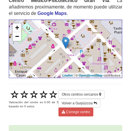
Centro Médico-Psicotécnico Gran Vía
. La
añadiremos proximamente, de momento puede utilizar
el servicio de
Google Maps
.
+
−
| ©
contributors
Leaflet
OpenStreetMap
Otros centros cercanos
Valoración del centro es
0.00
de
5
Volver a Guipúzcoa
basado en
0
votos.
Corregir centro