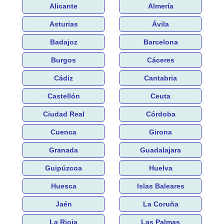
Alicante
Almería
Asturias
Ávila
Badajoz
Barcelona
Burgos
Cáceres
Cádiz
Cantabria
Castellón
Ceuta
Ciudad Real
Córdoba
Cuenca
Girona
Granada
Guadalajara
Guipúzcoa
Huelva
Huesca
Islas Baleares
Jaén
La Coruña
La Rioja
Las Palmas