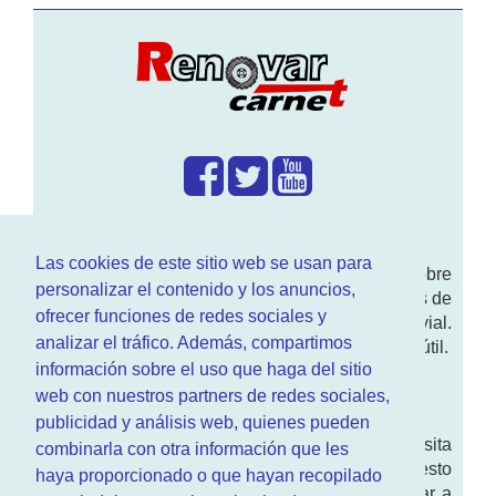
¿Que hacemos?
Las cookies de este sitio web se usan para
En
www.RenovarCarnet.com
Te contamos sobre
personalizar el contenido y los anuncios,
la
renovación del permiso
de conducir, noticias de
ofrecer funciones de redes sociales y
actualidad motor y sobre todo seguridad vial.
analizar el tráfico. Además, compartimos
Ademas tenemos todo tipo de información DGT útil.
información sobre el uso que haga del sitio
¿Quienes somos?
web con nuestros partners de redes sociales,
publicidad y análisis web, quienes pueden
Quieres saber quien mantiene la pagina, visita
combinarla con otra información que les
nuestra
sección de contacto
. Aquí tienes nuesto
haya proporcionado o que hayan recopilado
aviso legal
. Basicamente no queremos engañar a