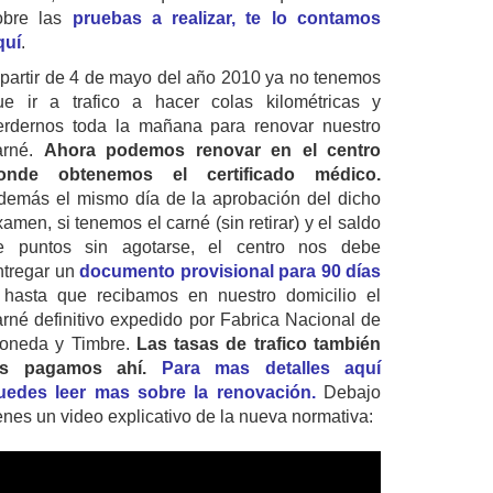
obre las
pruebas a realizar, te lo contamos
quí
.
 partir de 4 de mayo del año 2010 ya no tenemos
ue ir a trafico a hacer colas kilométricas y
erdernos toda la mañana para renovar nuestro
arné.
Ahora podemos renovar en el centro
onde obtenemos el certificado médico.
demás el mismo día de la aprobación del dicho
amen, si tenemos el carné (sin retirar) y el saldo
e puntos sin agotarse, el centro nos debe
ntregar un
documento provisional para 90 días
 hasta que recibamos en nuestro domicilio el
arné definitivo expedido por Fabrica Nacional de
oneda y Timbre.
Las tasas de trafico también
as pagamos ahí.
Para mas detalles aquí
uedes leer mas sobre la renovación.
Debajo
ienes un video explicativo de la nueva normativa: