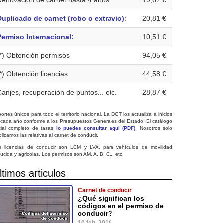
Renovación de carnet hasta 4 años:
19,67 €
Duplicado de carnet (robo o extravio)
:
20,81 €
Permiso Internacional:
10,51 €
(*) Obtención permisos
94,05 €
(*) Obtención licencias
44,58 €
Canjes, recuperación de puntos... etc.
28,87 €
ortes únicos para todo el territorio nacional. La DGT los actualiza a inicios
 cada año conforme a los Presupuestos Generales del Estado. El catálogo
icial completo de tasas
lo puedes consultar aquí (PDF)
. Nosotros solo
licamos las relativas al carnet de conducir.
s licencias de conducir son LCM y LVA, para vehículos de movilidad
ucida y agricolas. Los permisos son AM, A, B, C... etc.
ltimos articulos
Carnet de conducir
¿Qué significan los
códigos en el permiso de
conducir?
10 feb. 2016