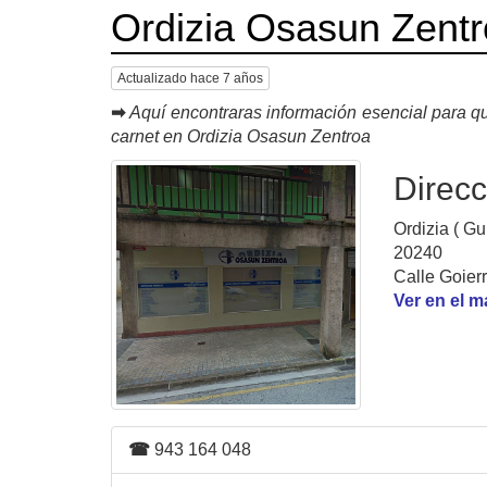
Ordizia Osasun Zent
Actualizado hace 7 años
➡
Aquí encontraras información esencial para qu
carnet en Ordizia Osasun Zentroa
Direcc
Ordizia ( Gu
20240
Calle Goier
Ver en el 
☎
943 164 048