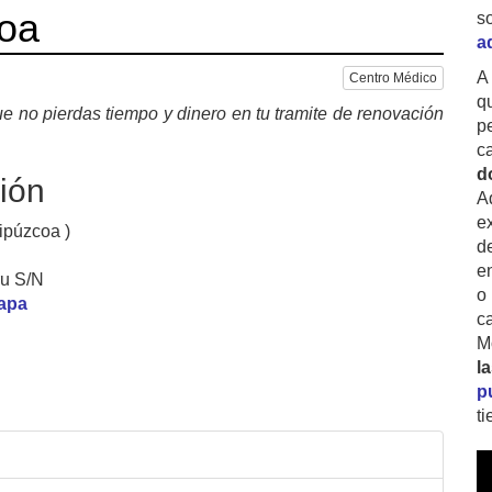
roa
s
a
A
Centro Médico
q
e no pierdas tiempo y dinero en tu tramite de renovación
p
c
d
ión
A
ex
ipúzcoa )
d
e
ru S/N
o
mapa
c
M
l
p
t