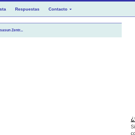
sta
Respuestas
Contacto
sasun Zentr...
¿
S
c