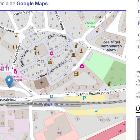
vicio de
Google Maps
.
Imp
de
of
pub
La
red
Ú