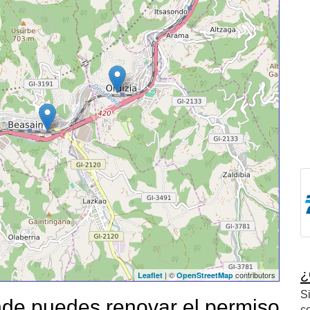
¿
| ©
contributors
Leaflet
OpenStreetMap
S
de puedes renovar el permiso
c