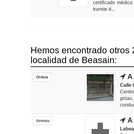
certificado médico
tramite d...
Hemos encontrado otros 2
localidad de Beasain:
A 
Ordizia
Calle 
Centro
grúas,
conduc
A 
Urretxu
Labea