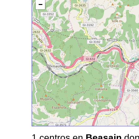
−
1 centros en
Beasain
don