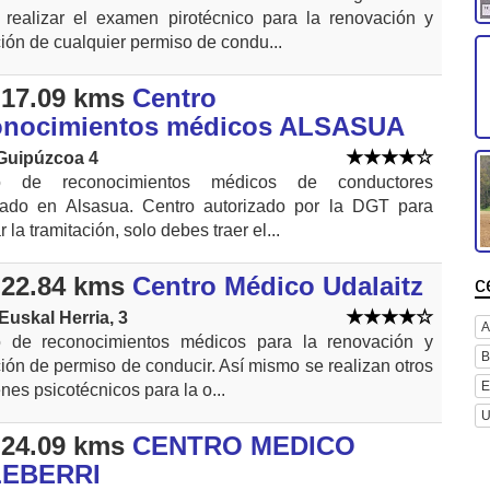
realizar el examen pirotécnico para la renovación y
ión de cualquier permiso de condu...
17.09 kms
Centro
onocimientos médicos ALSASUA
 Guipúzcoa 4
o de reconocimientos médicos de conductores
izado en Alsasua. Centro autorizado por la DGT para
r la tramitación, solo debes traer el...
22.84 kms
Centro Médico Udalaitz
c
Euskal Herria, 3
A
o de reconocimientos médicos para la renovación y
B
ión de permiso de conducir. Así mismo se realizan otros
E
es psicotécnicos para la o...
U
24.09 kms
CENTRO MEDICO
EBERRI