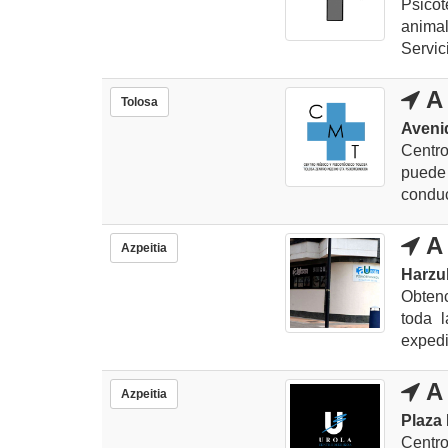
Psicot
anima
Servici
A 
Tolosa
Avenid
Centro
puede
conduc
A 
Azpeitia
Harzub
Obtenc
toda l
expedi
A 
Azpeitia
Plaza
Centr