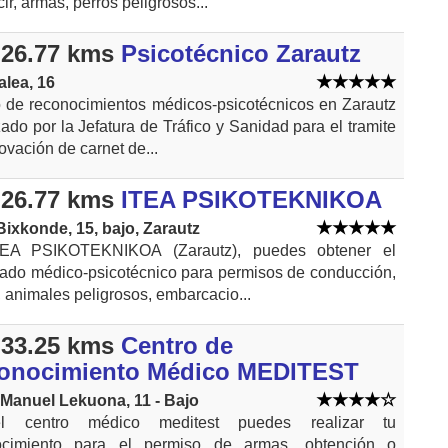
ir, armas, perros peligrosos...
26.77 kms
Psicotécnico Zarautz
alea, 16
 de reconocimientos médicos-psicotécnicos en Zarautz
zado por la Jefatura de Tráfico y Sanidad para el tramite
ovación de carnet de...
26.77 kms
ITEA PSIKOTEKNIKOA
Bixkonde, 15, bajo, Zarautz
EA PSIKOTEKNIKOA (Zarautz), puedes obtener el
icado médico-psicotécnico para permisos de conducción,
 animales peligrosos, embarcacio...
33.25 kms
Centro de
onocimiento Médico MEDITEST
 Manuel Lekuona, 11 - Bajo
l centro médico meditest puedes realizar tu
ocimiento para el permiso de armas, obtención o