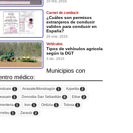
10 feb. 2016
Carnet de conducir
¿Cuáles son permisos
extranjeros de conducir
validos para conducir en
España?
26 ene. 2016
Vehículos
Tipos de vehículos agricola
según la DGT
4 dic. 2015
Municipios con
entro médico:
ndoain
Arrasate/Mondragón
Azpeitia
1
1
2
easain
Donostia-San Sebastián
Eibar
1
8
2
rrenteria
Irun
Ordizia
Tolosa
1
1
1
1
rretxu
Zarautz
1
2