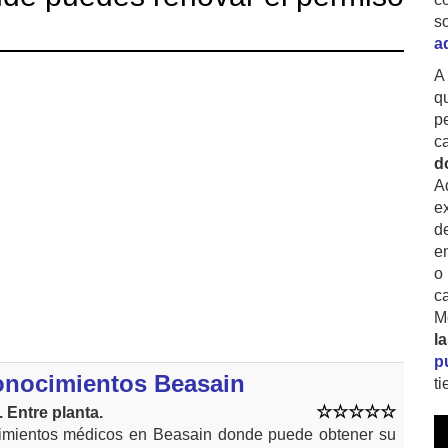
s
a
A
q
p
c
d
A
ex
d
e
o
c
M
l
p
onocimientos Beasain
t
 Entre planta.
imientos médicos en Beasain donde puede obtener su