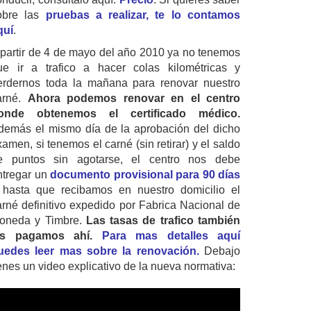
obre las
pruebas a realizar, te lo contamos
quí
.
 partir de 4 de mayo del año 2010 ya no tenemos
ue ir a trafico a hacer colas kilométricas y
erdernos toda la mañana para renovar nuestro
arné.
Ahora podemos renovar en el centro
onde obtenemos el certificado médico.
demás el mismo día de la aprobación del dicho
amen, si tenemos el carné (sin retirar) y el saldo
e puntos sin agotarse, el centro nos debe
ntregar un
documento provisional para 90 días
 hasta que recibamos en nuestro domicilio el
arné definitivo expedido por Fabrica Nacional de
oneda y Timbre.
Las tasas de trafico también
as pagamos ahí.
Para mas detalles aquí
uedes leer mas sobre la renovación.
Debajo
ienes un video explicativo de la nueva normativa: