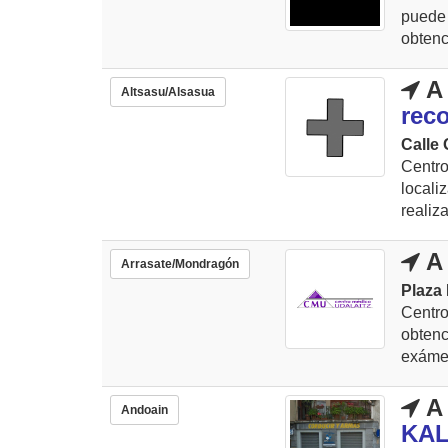
puede 
obtenc
A 
Altsasu/Alsasua
rec
Calle
Centr
local
realiza
A 
Arrasate/Mondragón
Plaza 
Centr
obtenc
exámen
A 
Andoain
KAL