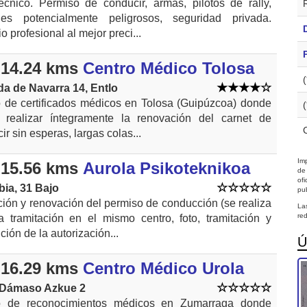
écnico. Permiso de conducir, armas, pilotos de rally,
les potencialmente peligrosos, seguridad privada.
o profesional al mejor preci...
14.24 kms
Centro Médico Tolosa
a de Navarra 14, Entlo
 de certificados médicos en Tolosa (Guipúzcoa) donde
 realizar íntegramente la renovación del carnet de
ir sin esperas, largas colas...
Imp
15.56 kms
Aurola Psikoteknikoa
de
of
ia, 31 Bajo
pub
ión y renovación del permiso de conducción (se realiza
La
red
a tramitación en el mismo centro, foto, tramitación y
ción de la autorización...
Ú
16.29 kms
Centro Médico Urola
 Dámaso Azkue 2
o de reconocimientos médicos en Zumarraga donde