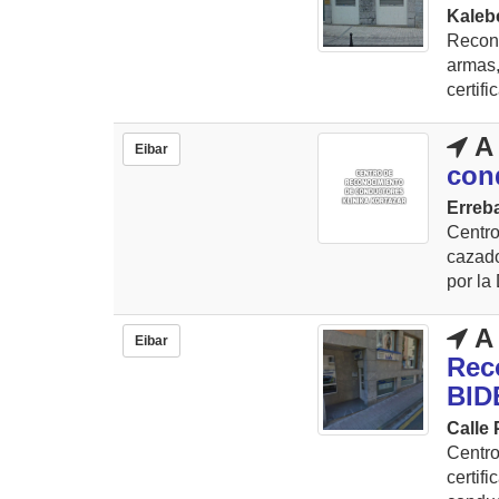
Kalebe
Recon
armas
certifi
A 
Eibar
con
Erreba
Centr
cazado
por la 
A 
Eibar
Rec
BID
Calle 
Centro
certi