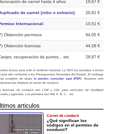
Renovación de carnet hasta 4 años:
19,67 €
Duplicado de carnet (robo o extravio)
:
20,81 €
Permiso Internacional:
10,51 €
(*) Obtención permisos
94,05 €
(*) Obtención licencias
44,58 €
Canjes, recuperación de puntos... etc.
28,87 €
ortes únicos para todo el territorio nacional. La DGT los actualiza a inicios
 cada año conforme a los Presupuestos Generales del Estado. El catálogo
icial completo de tasas
lo puedes consultar aquí (PDF)
. Nosotros solo
licamos las relativas al carnet de conducir.
s licencias de conducir son LCM y LVA, para vehículos de movilidad
ucida y agricolas. Los permisos son AM, A, B, C... etc.
ltimos articulos
Carnet de conducir
¿Qué significan los
códigos en el permiso de
conducir?