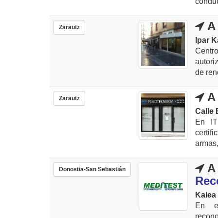
conduc
A 
Zarautz
Ipar K
Centro
autori
de ren
A 
Zarautz
Calle 
En IT
certif
armas,
A 
Donostia-San Sebastián
Rec
Kalea
En e
recon