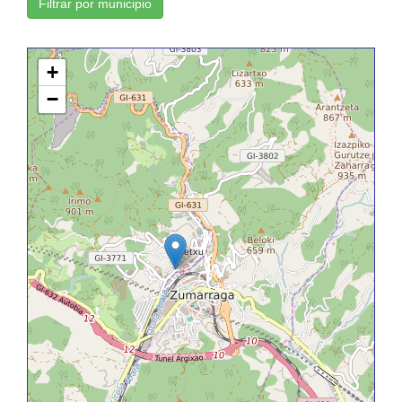
Filtrar por municipio
+
−