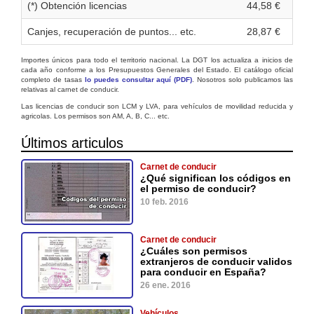
(*) Obtención licencias
44,58 €
Canjes, recuperación de puntos... etc.
28,87 €
Importes únicos para todo el territorio nacional. La DGT los actualiza a inicios de
cada año conforme a los Presupuestos Generales del Estado. El catálogo oficial
completo de tasas
lo puedes consultar aquí (PDF)
. Nosotros solo publicamos las
relativas al carnet de conducir.
Las licencias de conducir son LCM y LVA, para vehículos de movilidad reducida y
agricolas. Los permisos son AM, A, B, C... etc.
Últimos articulos
Carnet de conducir
¿Qué significan los códigos en
el permiso de conducir?
10 feb. 2016
Carnet de conducir
¿Cuáles son permisos
extranjeros de conducir validos
para conducir en España?
26 ene. 2016
Vehículos