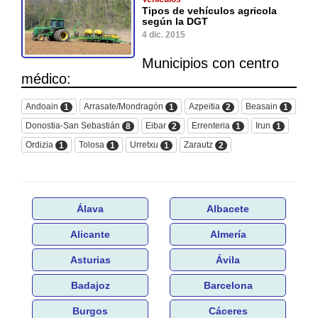
Tipos de vehículos agricola
según la DGT
4 dic. 2015
Municipios con centro
médico:
Andoain
Arrasate/Mondragón
Azpeitia
Beasain
1
1
2
1
Donostia-San Sebastián
Eibar
Errenteria
Irun
8
2
1
1
Ordizia
Tolosa
Urretxu
Zarautz
1
1
1
2
Álava
Albacete
Alicante
Almería
Asturias
Ávila
Badajoz
Barcelona
Burgos
Cáceres