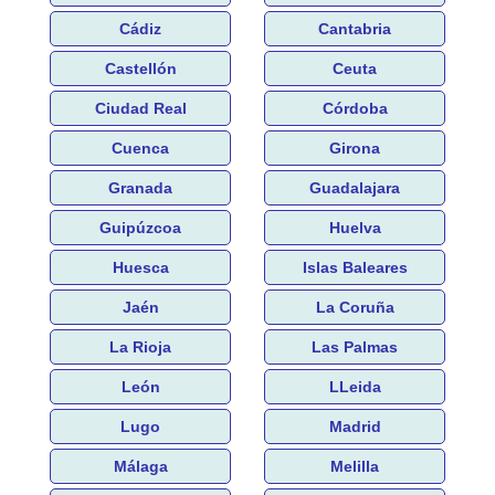
Cádiz
Cantabria
Castellón
Ceuta
Ciudad Real
Córdoba
Cuenca
Girona
Granada
Guadalajara
Guipúzcoa
Huelva
Huesca
Islas Baleares
Jaén
La Coruña
La Rioja
Las Palmas
León
LLeida
Lugo
Madrid
Málaga
Melilla