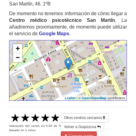
San Martín, 46. 1ºB
De momento no tenemos información de cómo llegar a
Centro médico psicotécnico San Martín
. La
añadiremos proximamente, de momento puede utilizar
el servicio de
Google Maps
.
+
−
| ©
contributors
Leaflet
OpenStreetMap
Otros centros cercanos
Valoración del centro es
5.00
de
5
Volver a Guipúzcoa
basado en
1
votos.
Corregir centro