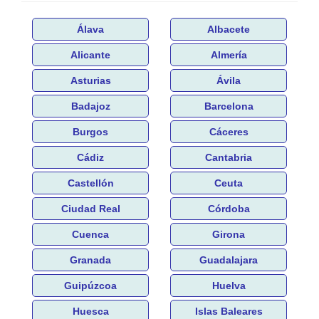
Álava
Albacete
Alicante
Almería
Asturias
Ávila
Badajoz
Barcelona
Burgos
Cáceres
Cádiz
Cantabria
Castellón
Ceuta
Ciudad Real
Córdoba
Cuenca
Girona
Granada
Guadalajara
Guipúzcoa
Huelva
Huesca
Islas Baleares