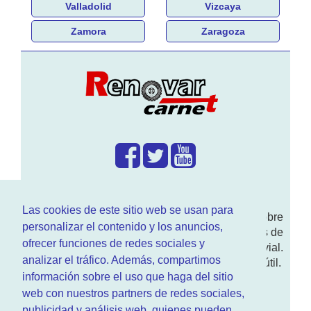
Valladolid
Vizcaya
Zamora
Zaragoza
¿Que hacemos?
Las cookies de este sitio web se usan para
En
www.RenovarCarnet.com
Te contamos sobre
personalizar el contenido y los anuncios,
la
renovación del permiso
de conducir, noticias de
ofrecer funciones de redes sociales y
actualidad motor y sobre todo seguridad vial.
analizar el tráfico. Además, compartimos
Ademas tenemos todo tipo de información DGT útil.
información sobre el uso que haga del sitio
¿Quienes somos?
web con nuestros partners de redes sociales,
publicidad y análisis web, quienes pueden