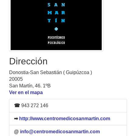
Dirección
Donostia-San Sebastián ( Guipúzcoa )
20005
San Martín, 46. 1ºB
Ver en el mapa
☎
943 272 146
➡
http://www.centromedicosanmartin.com
@
info@centromedicosanmartin.com