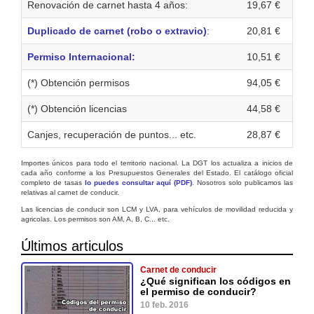
Renovación de carnet hasta 4 años:
19,67 €
Duplicado de carnet (robo o extravio)
:
20,81 €
Permiso Internacional:
10,51 €
(*) Obtención permisos
94,05 €
(*) Obtención licencias
44,58 €
Canjes, recuperación de puntos... etc.
28,87 €
Importes únicos para todo el territorio nacional. La DGT los actualiza a inicios de
cada año conforme a los Presupuestos Generales del Estado. El catálogo oficial
completo de tasas
lo puedes consultar aquí (PDF)
. Nosotros solo publicamos las
relativas al carnet de conducir.
Las licencias de conducir son LCM y LVA, para vehículos de movilidad reducida y
agricolas. Los permisos son AM, A, B, C... etc.
Últimos articulos
Carnet de conducir
¿Qué significan los códigos en
el permiso de conducir?
10 feb. 2016