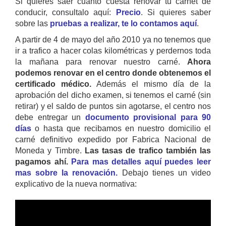
Si quieres saer cuanto cuesta renovar tu carnet de
conducir, consultalo aquí:
Precio
. Si quieres saber
sobre las
pruebas a realizar, te lo contamos aquí
.
A partir de 4 de mayo del año 2010 ya no tenemos que
ir a trafico a hacer colas kilométricas y perdernos toda
la mañana para renovar nuestro carné.
Ahora
podemos renovar en el centro donde obtenemos el
certificado médico.
Además el mismo día de la
aprobación del dicho examen, si tenemos el carné (sin
retirar) y el saldo de puntos sin agotarse, el centro nos
debe entregar un
documento provisional para 90
días
o hasta que recibamos en nuestro domicilio el
carné definitivo expedido por Fabrica Nacional de
Moneda y Timbre.
Las tasas de trafico también las
pagamos ahí.
Para mas detalles aquí puedes leer
mas sobre la renovación.
Debajo tienes un video
explicativo de la nueva normativa: