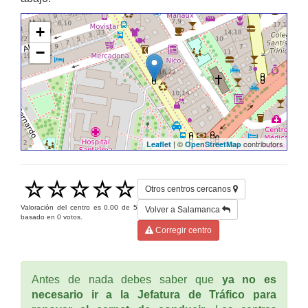
+
−
| ©
contributors
Leaflet
OpenStreetMap
Otros centros cercanos
Valoración del centro es
0.00
de
5
Volver a Salamanca
basado en
0
votos.
Corregir centro
Antes de nada debes saber que
ya no es
necesario ir a la Jefatura de Tráfico para