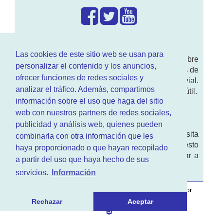
¿Que hacemos?
Las cookies de este sitio web se usan para
En
www.RenovarCarnet.com
Te contamos sobre
personalizar el contenido y los anuncios,
la
renovación del permiso
de conducir, noticias de
ofrecer funciones de redes sociales y
actualidad motor y sobre todo seguridad vial.
analizar el tráfico. Además, compartimos
Ademas tenemos todo tipo de información DGT útil.
información sobre el uso que haga del sitio
¿Quienes somos?
web con nuestros partners de redes sociales,
publicidad y análisis web, quienes pueden
Quieres saber quien mantiene la pagina, visita
combinarla con otra información que les
nuestra
sección de contacto
. Aquí tienes nuesto
haya proporcionado o que hayan recopilado
aviso legal
. Basicamente no queremos engañar a
a partir del uso que haya hecho de sus
nadie.
servicios.
Información
Este sitio web es desarrollado y mantenido con
por
www.azr.es
.
Rechazar
Aceptar