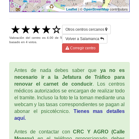
| ©
contributors
Leaflet
OpenStreetMap
Otros centros cercanos
Valoración del centro es
4.00
de
5
Volver a Salamanca
basado en
4
votos.
Corregir centro
Antes de nada debes saber que
ya no es
necesario ir a la Jefatura de Tráfico para
renovar el carnet de conducir
. Los centros
médicos autorizados se encargan de realizar todo
el tramite. Incluso la foto te la toman mediante una
webcam y las tasas correspondientes se pagan al
abonar el psicotécnico.
Tienes mas detalles
aquí.
Antes de contactar con
CRC Y AGRO (Calle
Monroy)
en el teléfono proporcionado debes