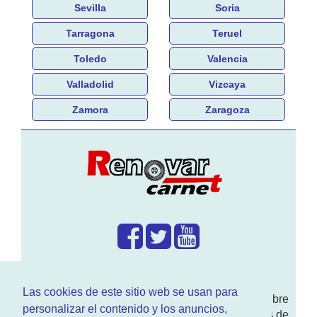
Sevilla
Soria
Tarragona
Teruel
Toledo
Valencia
Valladolid
Vizcaya
Zamora
Zaragoza
¿Que hacemos?
Las cookies de este sitio web se usan para
En
www.RenovarCarnet.com
Te contamos sobre
personalizar el contenido y los anuncios,
la
renovación del permiso
de conducir, noticias de