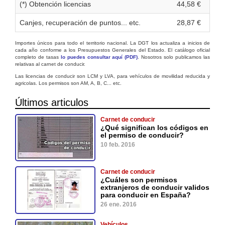
(*) Obtención licencias
44,58 €
Canjes, recuperación de puntos... etc.
28,87 €
Importes únicos para todo el territorio nacional. La DGT los actualiza a inicios de
cada año conforme a los Presupuestos Generales del Estado. El catálogo oficial
completo de tasas
lo puedes consultar aquí (PDF)
. Nosotros solo publicamos las
relativas al carnet de conducir.
Las licencias de conducir son LCM y LVA, para vehículos de movilidad reducida y
agricolas. Los permisos son AM, A, B, C... etc.
Últimos articulos
Carnet de conducir
¿Qué significan los códigos en
el permiso de conducir?
10 feb. 2016
Carnet de conducir
¿Cuáles son permisos
extranjeros de conducir validos
para conducir en España?
26 ene. 2016
Vehículos