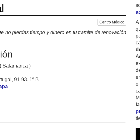
l
s
a
A
Centro Médico
q
e no pierdas tiempo y dinero en tu tramite de renovación
p
c
d
ión
A
ex
( Salamanca )
d
e
tugal, 91-93. 1º B
o
mapa
c
M
l
p
t