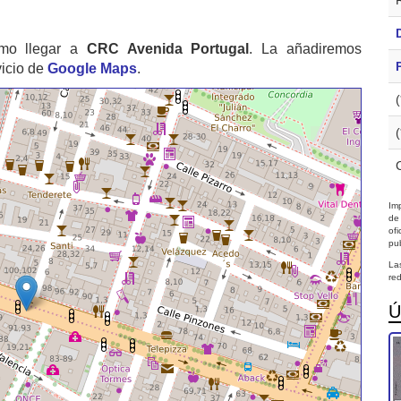
mo llegar a
CRC Avenida Portugal
. La añadiremos
vicio de
Google Maps
.
Imp
de
of
pub
La
red
Ú