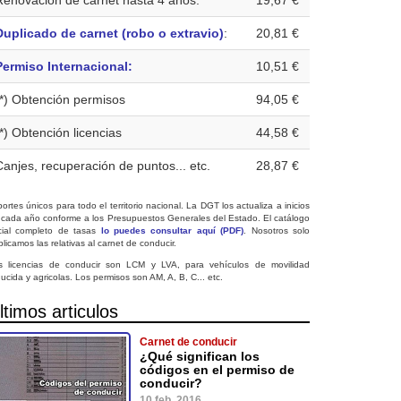
Renovación de carnet hasta 4 años:
19,67 €
Duplicado de carnet (robo o extravio)
:
20,81 €
Permiso Internacional:
10,51 €
(*) Obtención permisos
94,05 €
(*) Obtención licencias
44,58 €
Canjes, recuperación de puntos... etc.
28,87 €
ortes únicos para todo el territorio nacional. La DGT los actualiza a inicios
 cada año conforme a los Presupuestos Generales del Estado. El catálogo
icial completo de tasas
lo puedes consultar aquí (PDF)
. Nosotros solo
licamos las relativas al carnet de conducir.
s licencias de conducir son LCM y LVA, para vehículos de movilidad
ucida y agricolas. Los permisos son AM, A, B, C... etc.
ltimos articulos
Carnet de conducir
¿Qué significan los
códigos en el permiso de
conducir?
10 feb. 2016