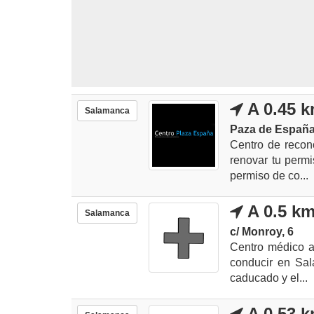
A 0.45 
Salamanca
Paza de España
Centro de recon
renovar tu permi
permiso de co...
A 0.5 k
Salamanca
c/ Monroy, 6
Centro médico a
conducir en Sal
caducado y el...
A 0.53 