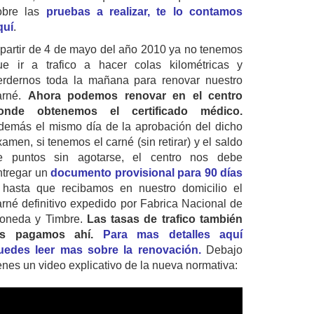
obre las
pruebas a realizar, te lo contamos
quí
.
 partir de 4 de mayo del año 2010 ya no tenemos
ue ir a trafico a hacer colas kilométricas y
erdernos toda la mañana para renovar nuestro
arné.
Ahora podemos renovar en el centro
onde obtenemos el certificado médico.
demás el mismo día de la aprobación del dicho
amen, si tenemos el carné (sin retirar) y el saldo
e puntos sin agotarse, el centro nos debe
ntregar un
documento provisional para 90 días
 hasta que recibamos en nuestro domicilio el
arné definitivo expedido por Fabrica Nacional de
oneda y Timbre.
Las tasas de trafico también
as pagamos ahí.
Para mas detalles aquí
uedes leer mas sobre la renovación.
Debajo
ienes un video explicativo de la nueva normativa: