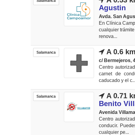
Salamanca
Agustin
Avda. San Agust
En Clínica Campo
cualquier trámit
renova...
A 0.6 k
Salamanca
c/ Bermejeros, 
Centro autorizad
carnet de cond
caducado y el c..
A 0.71 
Salamanca
Benito Vil
Avenida Villama
Centro autoriza
conducir. Puedes
cualquier pe...