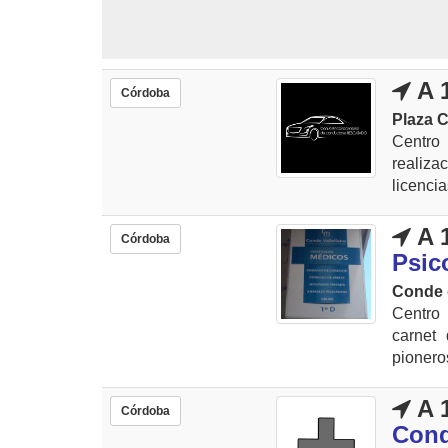
A 
Córdoba
Plaza C
Centro
realiza
licenci
A 
Córdoba
Psic
Conde d
Centro 
carnet
pioneros
A 
Córdoba
Cond