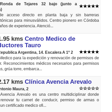
Ronda de Tejares 32 bajo (junto a
a)
de acceso directo en planta baja y sin barreras
ctónicas para minusválidos. Centro pionero en Córdoba
años de experiencia. Atenció...
1.95 kms
Centro Medico de
uctores Tauro
epublica Argentina, 14. Escalera A 1º 2
Medico para la expedición y renovación de permisos de
r. Reconocimientos médicos necesarios para permisos
, grúa torre, embarca...
2.17 kms
Clínica Avencia Arevalo
ntonio Maura, 2
 Avencia Arevalo es una centro multidiciplinar donde
 renovar tu carnet de conducir, permiso de armas o
un certificado medico ofi...