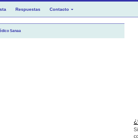
sta
Respuestas
Contacto
édico Sanaa
¿
S
c