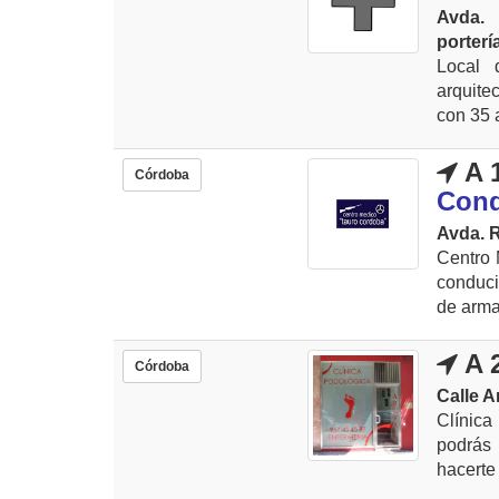
Avda. 
porterí
Local 
arquite
con 35 
A 
Córdoba
Cond
Avda. R
Centro 
conduci
de armas
A 
Córdoba
Calle A
Clínica
podrás
hacerte 