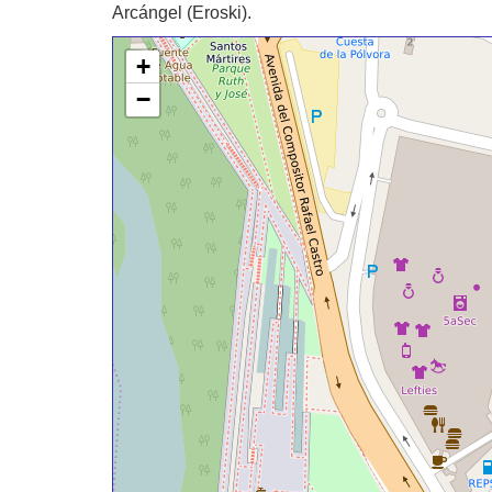
Arcángel (Eroski).
+
−