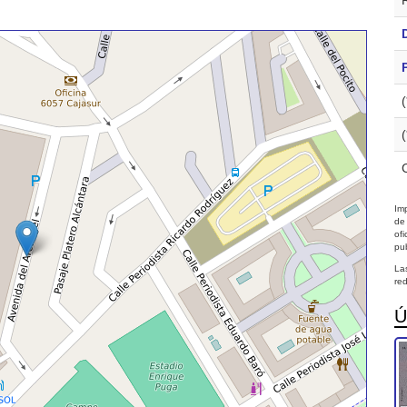
Imp
de
of
pub
La
red
Ú