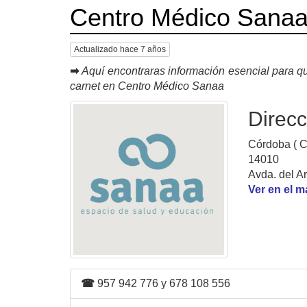
Centro Médico Sana
Actualizado hace 7 años
➡
Aquí encontraras información esencial para qu
carnet en Centro Médico Sanaa
Direcc
Córdoba ( C
14010
Avda. del A
Ver en el 
☎
957 942 776 y 678 108 556