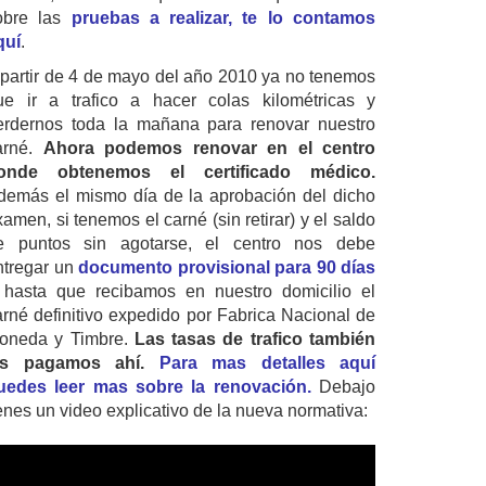
obre las
pruebas a realizar, te lo contamos
quí
.
 partir de 4 de mayo del año 2010 ya no tenemos
ue ir a trafico a hacer colas kilométricas y
erdernos toda la mañana para renovar nuestro
arné.
Ahora podemos renovar en el centro
onde obtenemos el certificado médico.
demás el mismo día de la aprobación del dicho
amen, si tenemos el carné (sin retirar) y el saldo
e puntos sin agotarse, el centro nos debe
ntregar un
documento provisional para 90 días
 hasta que recibamos en nuestro domicilio el
arné definitivo expedido por Fabrica Nacional de
oneda y Timbre.
Las tasas de trafico también
as pagamos ahí.
Para mas detalles aquí
uedes leer mas sobre la renovación.
Debajo
ienes un video explicativo de la nueva normativa: