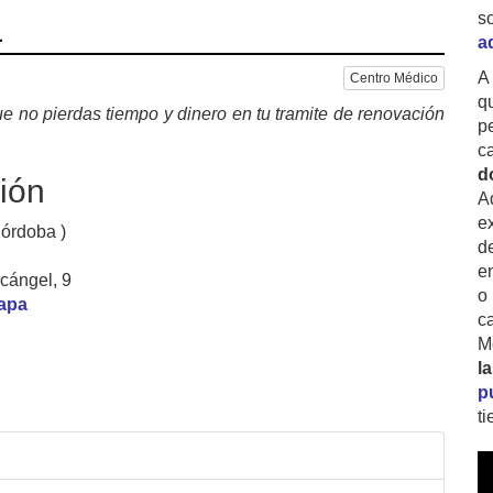
a
s
a
A
Centro Médico
q
e no pierdas tiempo y dinero en tu tramite de renovación
p
c
d
ión
A
ex
órdoba )
d
e
rcángel, 9
o
mapa
c
M
l
p
t