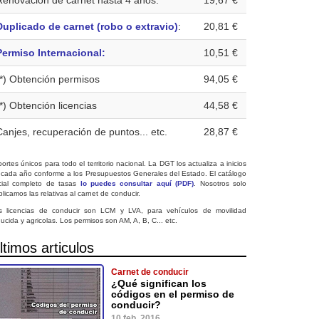
Renovación de carnet hasta 4 años:
19,67 €
Duplicado de carnet (robo o extravio)
:
20,81 €
Permiso Internacional:
10,51 €
(*) Obtención permisos
94,05 €
(*) Obtención licencias
44,58 €
Canjes, recuperación de puntos... etc.
28,87 €
ortes únicos para todo el territorio nacional. La DGT los actualiza a inicios
 cada año conforme a los Presupuestos Generales del Estado. El catálogo
icial completo de tasas
lo puedes consultar aquí (PDF)
. Nosotros solo
licamos las relativas al carnet de conducir.
s licencias de conducir son LCM y LVA, para vehículos de movilidad
ucida y agricolas. Los permisos son AM, A, B, C... etc.
ltimos articulos
Carnet de conducir
¿Qué significan los
códigos en el permiso de
conducir?
10 feb. 2016