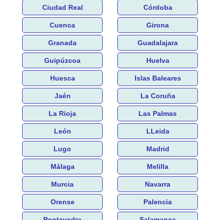
Ciudad Real
Córdoba
Cuenca
Girona
Granada
Guadalajara
Guipúzcoa
Huelva
Huesca
Islas Baleares
Jaén
La Coruña
La Rioja
Las Palmas
León
LLeida
Lugo
Madrid
Málaga
Melilla
Murcia
Navarra
Orense
Palencia
Pontevedra
Salamanca