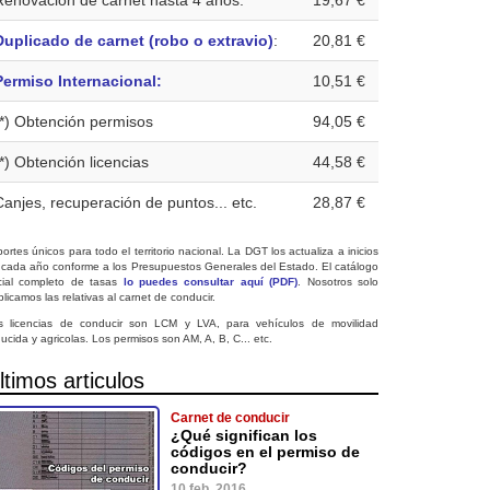
Renovación de carnet hasta 4 años:
19,67 €
Duplicado de carnet (robo o extravio)
:
20,81 €
Permiso Internacional:
10,51 €
(*) Obtención permisos
94,05 €
(*) Obtención licencias
44,58 €
Canjes, recuperación de puntos... etc.
28,87 €
ortes únicos para todo el territorio nacional. La DGT los actualiza a inicios
 cada año conforme a los Presupuestos Generales del Estado. El catálogo
icial completo de tasas
lo puedes consultar aquí (PDF)
. Nosotros solo
licamos las relativas al carnet de conducir.
s licencias de conducir son LCM y LVA, para vehículos de movilidad
ucida y agricolas. Los permisos son AM, A, B, C... etc.
ltimos articulos
Carnet de conducir
¿Qué significan los
códigos en el permiso de
conducir?
10 feb. 2016