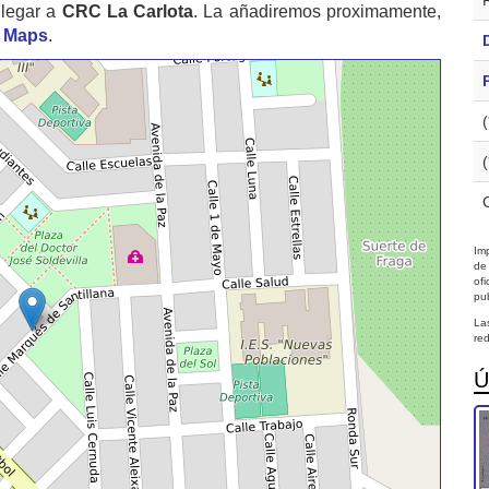
llegar a
CRC La Carlota
. La añadiremos proximamente,
 Maps
.
Imp
de
of
pub
La
red
Ú