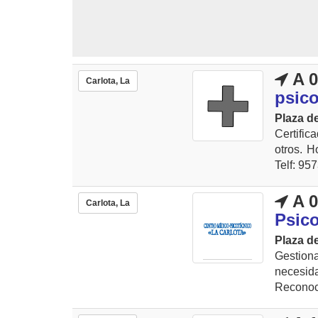
A 0
Carlota, La
psico
Plaza de
Certific
otros. H
Telf: 95
A 0
Carlota, La
Psic
Plaza de
Gestion
necesid
Reconoci