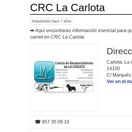
CRC La Carlota
Actualizado hace 7 años
➡
Aquí encontraras información esencial para qu
carnet en CRC La Carlota
Direcc
Carlota, La 
14100
C/ Marqués 
Ver en el 
☎
957 30 09 10