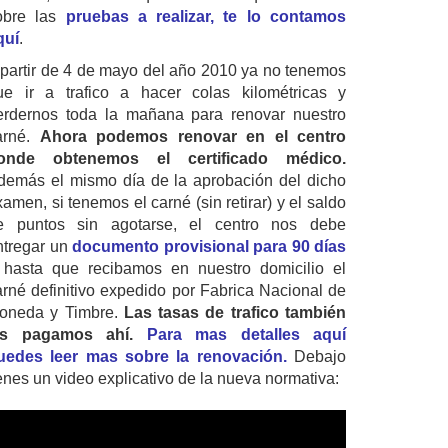
obre las
pruebas a realizar, te lo contamos
quí
.
 partir de 4 de mayo del año 2010 ya no tenemos
ue ir a trafico a hacer colas kilométricas y
erdernos toda la mañana para renovar nuestro
arné.
Ahora podemos renovar en el centro
onde obtenemos el certificado médico.
demás el mismo día de la aprobación del dicho
amen, si tenemos el carné (sin retirar) y el saldo
e puntos sin agotarse, el centro nos debe
ntregar un
documento provisional para 90 días
 hasta que recibamos en nuestro domicilio el
arné definitivo expedido por Fabrica Nacional de
oneda y Timbre.
Las tasas de trafico también
as pagamos ahí.
Para mas detalles aquí
uedes leer mas sobre la renovación.
Debajo
ienes un video explicativo de la nueva normativa: