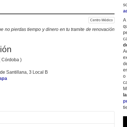
s
a
A
Centro Médico
q
e no pierdas tiempo y dinero en tu tramite de renovación
p
c
d
ión
A
ex
( Córdoba )
d
e
de Santillana, 3 Local B
o
mapa
c
M
l
p
t