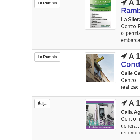
A 1
La Rambla
Ramb
La Siler
Centro R
o permis
embarcac
A 1
La Rambla
Cond
Calle Ce
Centro 
realizac
A 1
Écija
Calla A
Centro 
general
reconoci