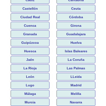
Castellón
Ceuta
Ciudad Real
Córdoba
Cuenca
Girona
Granada
Guadalajara
Guipúzcoa
Huelva
Huesca
Islas Baleares
Jaén
La Coruña
La Rioja
Las Palmas
León
LLeida
Lugo
Madrid
Málaga
Melilla
Murcia
Navarra