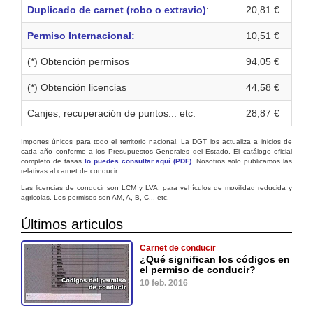
Duplicado de carnet (robo o extravio)
:
20,81 €
Permiso Internacional:
10,51 €
(*) Obtención permisos
94,05 €
(*) Obtención licencias
44,58 €
Canjes, recuperación de puntos... etc.
28,87 €
Importes únicos para todo el territorio nacional. La DGT los actualiza a inicios de
cada año conforme a los Presupuestos Generales del Estado. El catálogo oficial
completo de tasas
lo puedes consultar aquí (PDF)
. Nosotros solo publicamos las
relativas al carnet de conducir.
Las licencias de conducir son LCM y LVA, para vehículos de movilidad reducida y
agricolas. Los permisos son AM, A, B, C... etc.
Últimos articulos
Carnet de conducir
¿Qué significan los códigos en
el permiso de conducir?
10 feb. 2016