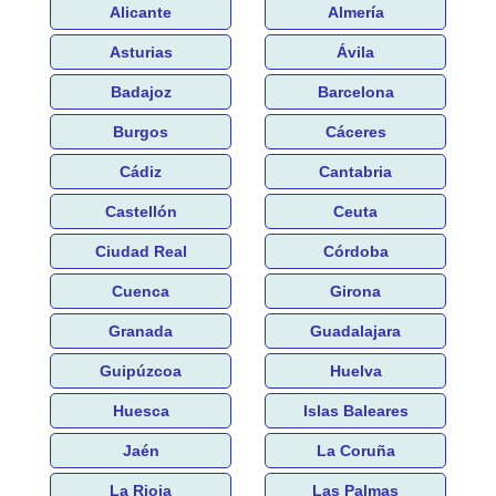
Alicante
Almería
Asturias
Ávila
Badajoz
Barcelona
Burgos
Cáceres
Cádiz
Cantabria
Castellón
Ceuta
Ciudad Real
Córdoba
Cuenca
Girona
Granada
Guadalajara
Guipúzcoa
Huelva
Huesca
Islas Baleares
Jaén
La Coruña
La Rioja
Las Palmas