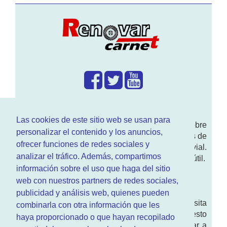
¿Que hacemos?
Las cookies de este sitio web se usan para
En
www.RenovarCarnet.com
Te contamos sobre
personalizar el contenido y los anuncios,
la
renovación del permiso
de conducir, noticias de
ofrecer funciones de redes sociales y
actualidad motor y sobre todo seguridad vial.
analizar el tráfico. Además, compartimos
Ademas tenemos todo tipo de información DGT útil.
información sobre el uso que haga del sitio
¿Quienes somos?
web con nuestros partners de redes sociales,
publicidad y análisis web, quienes pueden
Quieres saber quien mantiene la pagina, visita
combinarla con otra información que les
nuestra
sección de contacto
. Aquí tienes nuesto
haya proporcionado o que hayan recopilado
aviso legal
. Basicamente no queremos engañar a