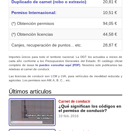
Duplicado de carnet (robo o extravio)
:
20,81 €
Permiso Internacional:
10,51 €
(*) Obtención permisos
94,05 €
(*) Obtención licencias
44,58 €
Canjes, recuperación de puntos... etc.
28,87 €
Importes únicos para todo el territorio nacional. La DGT los actualiza a inicios de
cada año conforme a los Presupuestos Generales del Estado. El catálogo oficial
completo de tasas
lo puedes consultar aquí (PDF)
. Nosotros solo publicamos las
relativas al carnet de conducir.
Las licencias de conducir son LCM y LVA, para vehículos de movilidad reducida y
agricolas. Los permisos son AM, A, B, C... etc.
Últimos articulos
Carnet de conducir
¿Qué significan los códigos en
el permiso de conducir?
10 feb. 2016