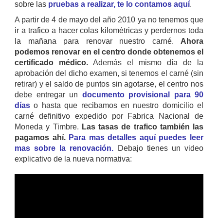
sobre las
pruebas a realizar, te lo contamos aquí
.
A partir de 4 de mayo del año 2010 ya no tenemos que
ir a trafico a hacer colas kilométricas y perdernos toda
la mañana para renovar nuestro carné.
Ahora
podemos renovar en el centro donde obtenemos el
certificado médico.
Además el mismo día de la
aprobación del dicho examen, si tenemos el carné (sin
retirar) y el saldo de puntos sin agotarse, el centro nos
debe entregar un
documento provisional para 90
días
o hasta que recibamos en nuestro domicilio el
carné definitivo expedido por Fabrica Nacional de
Moneda y Timbre.
Las tasas de trafico también las
pagamos ahí.
Para mas detalles aquí puedes leer
mas sobre la renovación.
Debajo tienes un video
explicativo de la nueva normativa: