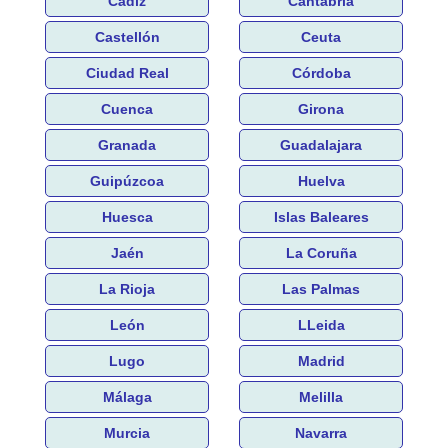
Cádiz
Cantabria
Castellón
Ceuta
Ciudad Real
Córdoba
Cuenca
Girona
Granada
Guadalajara
Guipúzcoa
Huelva
Huesca
Islas Baleares
Jaén
La Coruña
La Rioja
Las Palmas
León
LLeida
Lugo
Madrid
Málaga
Melilla
Murcia
Navarra