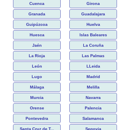
Cuenca
Girona
Granada
Guadalajara
Guipúzcoa
Huelva
Huesca
Islas Baleares
Jaén
La Coruña
La Rioja
Las Palmas
León
LLeida
Lugo
Madrid
Málaga
Melilla
Murcia
Navarra
Orense
Palencia
Pontevedra
Salamanca
Santa Cruz de T...
Segovia