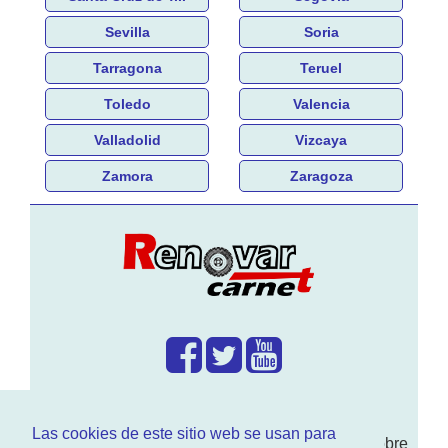
Sevilla
Soria
Tarragona
Teruel
Toledo
Valencia
Valladolid
Vizcaya
Zamora
Zaragoza
¿Que hacemos?
Las cookies de este sitio web se usan para
En
www.RenovarCarnet.com
Te contamos sobre