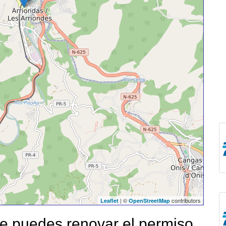
| ©
contributors
Leaflet
OpenStreetMap
 puedes renovar el permiso