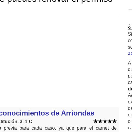
¿
S
c
s
a
A
q
p
c
d
A
ex
d
econocimientos de Arriondas
e
o
itución, 3. 1-C
c
ta previa para cada caso, ya que para el carnet de