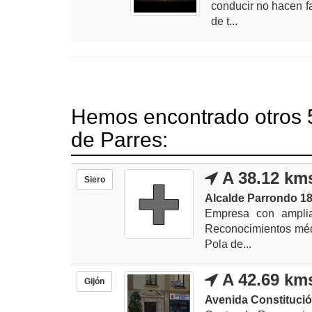
conducir no hacen fa
de t...
Hemos encontrado otros 5
de Parres:
A 38.12 km
Siero
Alcalde Parrondo 18,
Empresa con amplia 
Reconocimientos médi
Pola de...
A 42.69 km
Gijón
Avenida Constitució