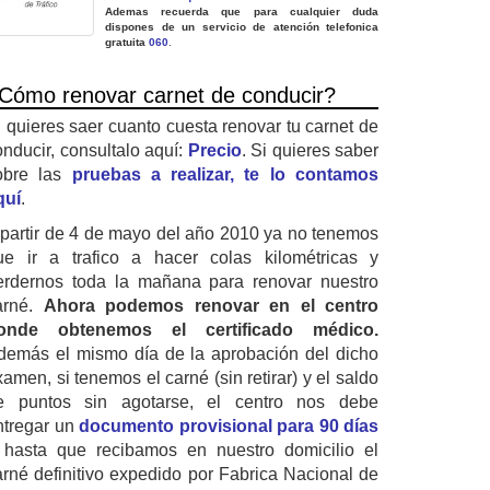
Ademas recuerda que para cualquier duda
dispones de un servicio de atención telefonica
gratuita
060
.
Cómo renovar carnet de conducir?
i quieres saer cuanto cuesta renovar tu carnet de
onducir, consultalo aquí:
Precio
. Si quieres saber
obre las
pruebas a realizar, te lo contamos
quí
.
 partir de 4 de mayo del año 2010 ya no tenemos
ue ir a trafico a hacer colas kilométricas y
erdernos toda la mañana para renovar nuestro
arné.
Ahora podemos renovar en el centro
onde obtenemos el certificado médico.
demás el mismo día de la aprobación del dicho
amen, si tenemos el carné (sin retirar) y el saldo
e puntos sin agotarse, el centro nos debe
ntregar un
documento provisional para 90 días
 hasta que recibamos en nuestro domicilio el
arné definitivo expedido por Fabrica Nacional de