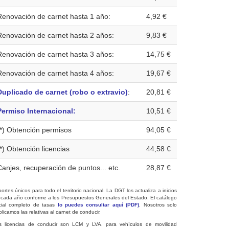
Renovación de carnet hasta 1 año:
4,92 €
Renovación de carnet hasta 2 años:
9,83 €
Renovación de carnet hasta 3 años:
14,75 €
Renovación de carnet hasta 4 años:
19,67 €
Duplicado de carnet (robo o extravio)
:
20,81 €
Permiso Internacional:
10,51 €
(*) Obtención permisos
94,05 €
(*) Obtención licencias
44,58 €
Canjes, recuperación de puntos... etc.
28,87 €
ortes únicos para todo el territorio nacional. La DGT los actualiza a inicios
 cada año conforme a los Presupuestos Generales del Estado. El catálogo
icial completo de tasas
lo puedes consultar aquí (PDF)
. Nosotros solo
licamos las relativas al carnet de conducir.
s licencias de conducir son LCM y LVA, para vehículos de movilidad