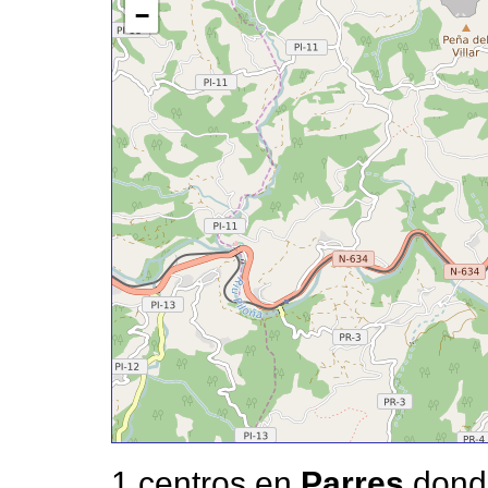
−
1 centros en
Parres
donde