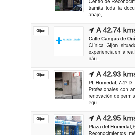
Centro de Reconocimi
tramita toda la doc
abajo,...
A 42.74 km
Gijón
Calle Cangas de Onís
Clínica Gijón situa
experiencia en la rea
náu...
A 42.93 km
Gijón
Pl. Humedal, 7-1º D
Profesionales con a
renovación de permis
equ...
A 42.95 km
Gijón
Plaza del Humedal, 6
Reconocimientos mé