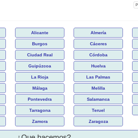
P
Alicante
Almería
Burgos
Cáceres
Ciudad Real
Córdoba
Guipúzcoa
Huelva
La Rioja
Las Palmas
Málaga
Melilla
Pontevedra
Salamanca
Tarragona
Teruel
Zamora
Zaragoza
¿Que hacemos?