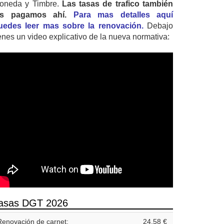
oneda y Timbre.
Las tasas de trafico también
as pagamos ahí.
Para mas detalles aquí
uedes leer mas sobre la renovación.
Debajo
ienes un video explicativo de la nueva normativa:
asas DGT 2026
Renovación de carnet:
24,58 €