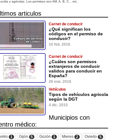
ucida y agricolas. Los permisos son AM, A, B, C... etc.
ltimos articulos
Carnet de conducir
¿Qué significan los
códigos en el permiso de
conducir?
10 feb. 2016
Carnet de conducir
¿Cuáles son permisos
extranjeros de conducir
validos para conducir en
España?
26 ene. 2016
Vehículos
Tipos de vehículos agricola
según la DGT
4 dic. 2015
Municipios con
entro médico:
vilés
Gijón
Gozón
Mieres
Oviedo
1
5
1
2
5