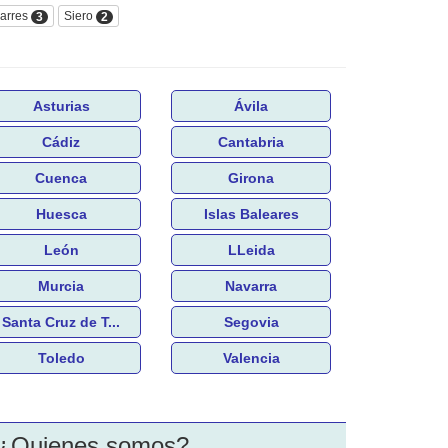
arres
Siero
3
2
Asturias
Ávila
Cádiz
Cantabria
Cuenca
Girona
Huesca
Islas Baleares
León
LLeida
Murcia
Navarra
Santa Cruz de T...
Segovia
Toledo
Valencia
¿Quienes somos?