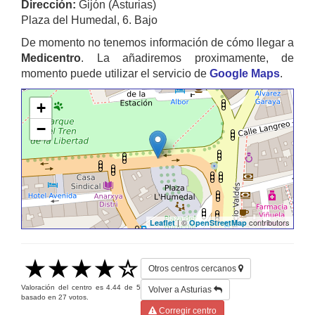
Dirección:
Gijón (Asturias)
Plaza del Humedal, 6. Bajo
De momento no tenemos información de cómo llegar a
Medicentro
. La añadiremos proximamente, de
momento puede utilizar el servicio de
Google Maps
.
+
−
| ©
contributors
Leaflet
OpenStreetMap
Otros centros cercanos
Valoración del centro es
4.44
de
5
Volver a Asturias
basado en
27
votos.
Corregir centro