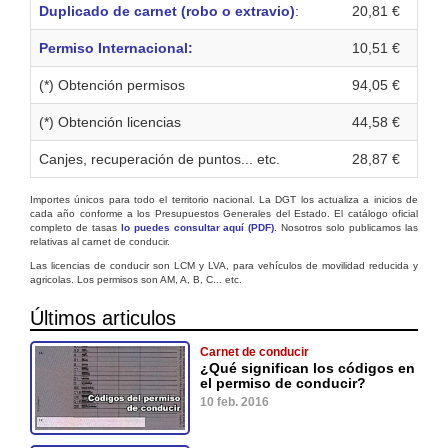
Duplicado de carnet (robo o extravio)
:
20,81 €
Permiso Internacional:
10,51 €
(*) Obtención permisos
94,05 €
(*) Obtención licencias
44,58 €
Canjes, recuperación de puntos... etc.
28,87 €
Importes únicos para todo el territorio nacional. La DGT los actualiza a inicios de
cada año conforme a los Presupuestos Generales del Estado. El catálogo oficial
completo de tasas
lo puedes consultar aquí (PDF)
. Nosotros solo publicamos las
relativas al carnet de conducir.
Las licencias de conducir son LCM y LVA, para vehículos de movilidad reducida y
agricolas. Los permisos son AM, A, B, C... etc.
Últimos articulos
Carnet de conducir
¿Qué significan los códigos en
el permiso de conducir?
10 feb. 2016