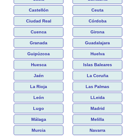
Castellón
Ceuta
Ciudad Real
Córdoba
Cuenca
Girona
Granada
Guadalajara
Guipúzcoa
Huelva
Huesca
Islas Baleares
Jaén
La Coruña
La Rioja
Las Palmas
León
LLeida
Lugo
Madrid
Málaga
Melilla
Murcia
Navarra