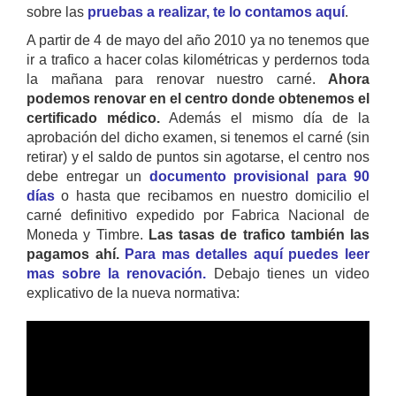
sobre las
pruebas a realizar, te lo contamos aquí
.
A partir de 4 de mayo del año 2010 ya no tenemos que
ir a trafico a hacer colas kilométricas y perdernos toda
la mañana para renovar nuestro carné.
Ahora
podemos renovar en el centro donde obtenemos el
certificado médico.
Además el mismo día de la
aprobación del dicho examen, si tenemos el carné (sin
retirar) y el saldo de puntos sin agotarse, el centro nos
debe entregar un
documento provisional para 90
días
o hasta que recibamos en nuestro domicilio el
carné definitivo expedido por Fabrica Nacional de
Moneda y Timbre.
Las tasas de trafico también las
pagamos ahí.
Para mas detalles aquí puedes leer
mas sobre la renovación.
Debajo tienes un video
explicativo de la nueva normativa: