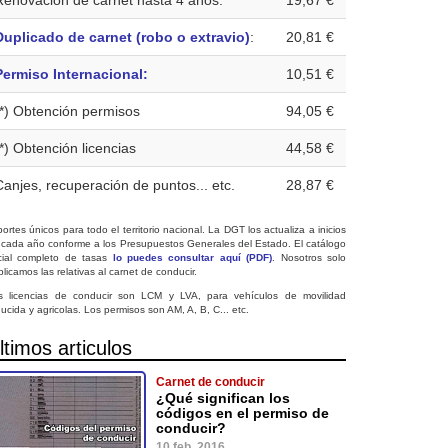
Renovación de carnet hasta 4 años:
19,67 €
Duplicado de carnet (robo o extravio)
:
20,81 €
Permiso Internacional:
10,51 €
(*) Obtención permisos
94,05 €
(*) Obtención licencias
44,58 €
Canjes, recuperación de puntos... etc.
28,87 €
ortes únicos para todo el territorio nacional. La DGT los actualiza a inicios
 cada año conforme a los Presupuestos Generales del Estado. El catálogo
icial completo de tasas
lo puedes consultar aquí (PDF)
. Nosotros solo
licamos las relativas al carnet de conducir.
s licencias de conducir son LCM y LVA, para vehículos de movilidad
ucida y agricolas. Los permisos son AM, A, B, C... etc.
ltimos articulos
Carnet de conducir
¿Qué significan los
códigos en el permiso de
conducir?
10 feb. 2016