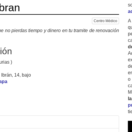
Ibran
s
a
A
Centro Médico
q
e no pierdas tiempo y dinero en tu tramite de renovación
p
c
d
ión
A
ex
urias )
d
e
Ibrán, 14, bajo
o
mapa
c
M
l
p
t