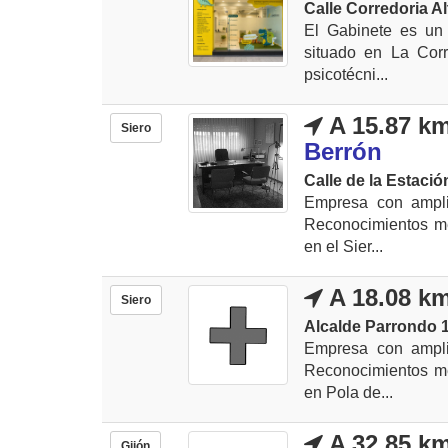
Calle Corredoria Al
El Gabinete es un 
situado en La Corr
psicotécni...
A 15.87 k
Siero
Berrón
Calle de la Estación
Empresa con amplia
Reconocimientos mé
en el Sier...
A 18.08 k
Siero
Alcalde Parrondo 1
Empresa con amplia
Reconocimientos mé
en Pola de...
A 32.85 k
Gijón