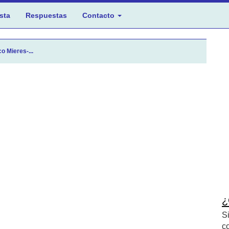
sta
Respuestas
Contacto
o Mieres-...
¿
S
c