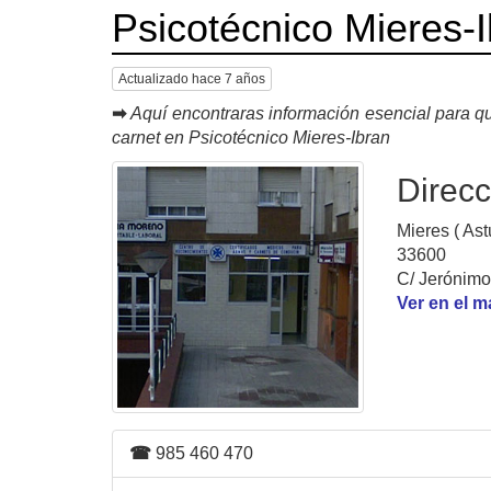
Psicotécnico Mieres-
Actualizado hace 7 años
➡
Aquí encontraras información esencial para qu
carnet en Psicotécnico Mieres-Ibran
Direcc
Mieres ( Ast
33600
C/ Jerónimo 
Ver en el 
☎
985 460 470