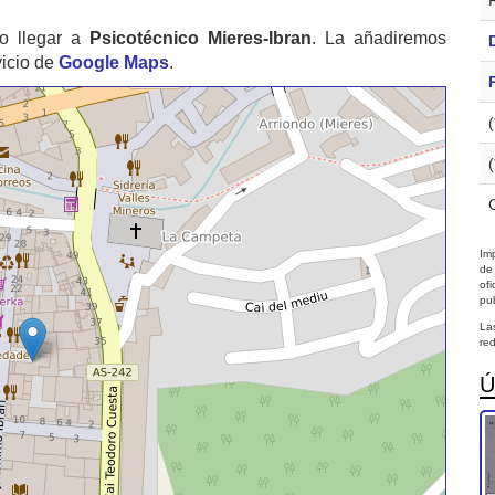
o llegar a
Psicotécnico Mieres-Ibran
. La añadiremos
vicio de
Google Maps
.
Imp
de
of
pub
La
red
Ú