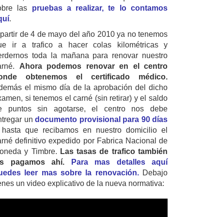
obre las
pruebas a realizar, te lo contamos
quí
.
 partir de 4 de mayo del año 2010 ya no tenemos
ue ir a trafico a hacer colas kilométricas y
erdernos toda la mañana para renovar nuestro
arné.
Ahora podemos renovar en el centro
onde obtenemos el certificado médico.
demás el mismo día de la aprobación del dicho
amen, si tenemos el carné (sin retirar) y el saldo
e puntos sin agotarse, el centro nos debe
ntregar un
documento provisional para 90 días
 hasta que recibamos en nuestro domicilio el
arné definitivo expedido por Fabrica Nacional de
oneda y Timbre.
Las tasas de trafico también
as pagamos ahí.
Para mas detalles aquí
uedes leer mas sobre la renovación.
Debajo
ienes un video explicativo de la nueva normativa: