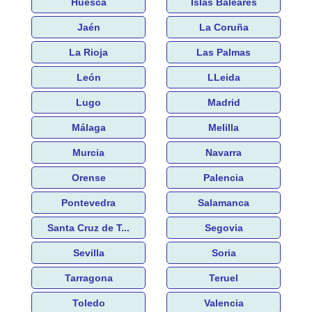
Huesca
Islas Baleares
Jaén
La Coruña
La Rioja
Las Palmas
León
LLeida
Lugo
Madrid
Málaga
Melilla
Murcia
Navarra
Orense
Palencia
Pontevedra
Salamanca
Santa Cruz de T...
Segovia
Sevilla
Soria
Tarragona
Teruel
Toledo
Valencia