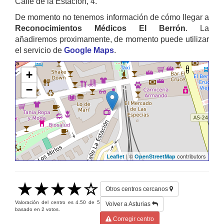
Calle de la Estación, 4.
De momento no tenemos información de cómo llegar a
Reconocimientos Médicos El Berrón
. La
añadiremos proximamente, de momento puede utilizar
el servicio de
Google Maps
.
+
−
| ©
contributors
Leaflet
OpenStreetMap
Otros centros cercanos
Valoración del centro es
4.50
de
5
Volver a Asturias
basado en
2
votos.
Corregir centro