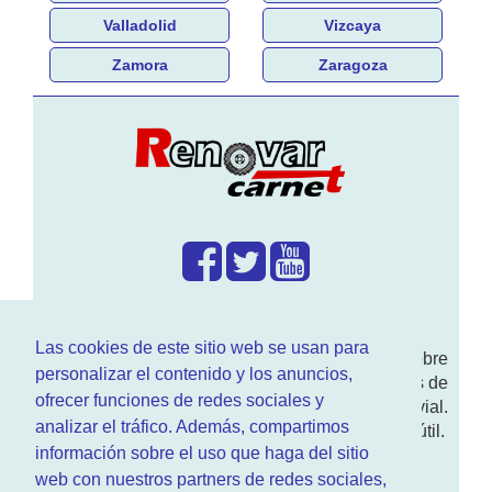
Valladolid
Vizcaya
Zamora
Zaragoza
¿Que hacemos?
Las cookies de este sitio web se usan para
En
www.RenovarCarnet.com
Te contamos sobre
personalizar el contenido y los anuncios,
la
renovación del permiso
de conducir, noticias de
ofrecer funciones de redes sociales y
actualidad motor y sobre todo seguridad vial.
analizar el tráfico. Además, compartimos
Ademas tenemos todo tipo de información DGT útil.
información sobre el uso que haga del sitio
¿Quienes somos?
web con nuestros partners de redes sociales,