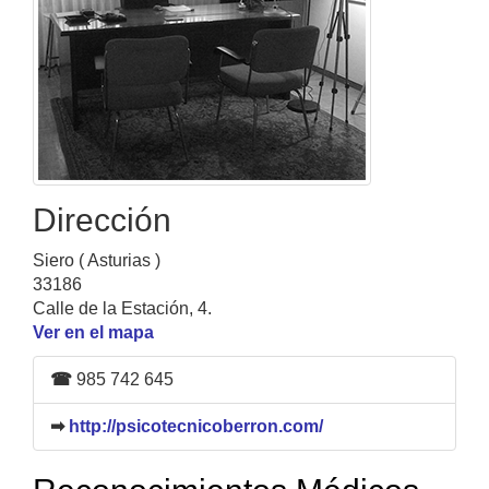
Dirección
Siero ( Asturias )
33186
Calle de la Estación, 4.
Ver en el mapa
☎
985 742 645
➡
http://psicotecnicoberron.com/