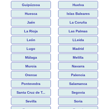
Guipúzcoa
Huelva
Huesca
Islas Baleares
Jaén
La Coruña
La Rioja
Las Palmas
León
LLeida
Lugo
Madrid
Málaga
Melilla
Murcia
Navarra
Orense
Palencia
Pontevedra
Salamanca
Santa Cruz de T...
Segovia
Sevilla
Soria