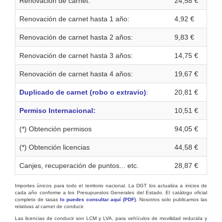
Renovación de carnet:
24,58 €
Renovación de carnet hasta 1 año:
4,92 €
Renovación de carnet hasta 2 años:
9,83 €
Renovación de carnet hasta 3 años:
14,75 €
Renovación de carnet hasta 4 años:
19,67 €
Duplicado de carnet (robo o extravio)
:
20,81 €
Permiso Internacional:
10,51 €
(*) Obtención permisos
94,05 €
(*) Obtención licencias
44,58 €
Canjes, recuperación de puntos... etc.
28,87 €
Importes únicos para todo el territorio nacional. La DGT los actualiza a inicios de
cada año conforme a los Presupuestos Generales del Estado. El catálogo oficial
completo de tasas
lo puedes consultar aquí (PDF)
. Nosotros solo publicamos las
relativas al carnet de conducir.
Las licencias de conducir son LCM y LVA, para vehículos de movilidad reducida y