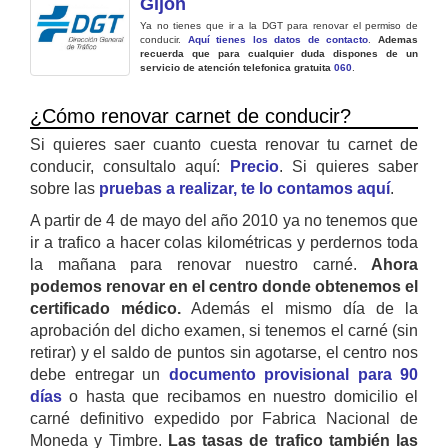
Gijon
Ya no tienes que ir a la DGT para renovar el permiso de
conducir.
Aquí tienes los datos de contacto
.
Ademas
recuerda que para cualquier duda dispones de un
servicio de atención telefonica gratuita
060
.
¿Cómo renovar carnet de conducir?
Si quieres saer cuanto cuesta renovar tu carnet de
conducir, consultalo aquí:
Precio
. Si quieres saber
sobre las
pruebas a realizar, te lo contamos aquí
.
A partir de 4 de mayo del año 2010 ya no tenemos que
ir a trafico a hacer colas kilométricas y perdernos toda
la mañana para renovar nuestro carné.
Ahora
podemos renovar en el centro donde obtenemos el
certificado médico.
Además el mismo día de la
aprobación del dicho examen, si tenemos el carné (sin
retirar) y el saldo de puntos sin agotarse, el centro nos
debe entregar un
documento provisional para 90
días
o hasta que recibamos en nuestro domicilio el
carné definitivo expedido por Fabrica Nacional de
Moneda y Timbre.
Las tasas de trafico también las