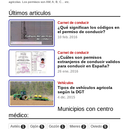
agricolas. Los permisos son AM, A, B, C... etc.
Últimos articulos
Carnet de conducir
¿Qué significan los códigos en
el permiso de conducir?
10 feb. 2016
Carnet de conducir
¿Cuáles son permisos
extranjeros de conducir validos
para conducir en España?
26 ene. 2016
Vehículos
Tipos de vehículos agricola
según la DGT
4 dic. 2015
Municipios con centro
médico:
Avilés
Gijón
Gozón
Mieres
Oviedo
1
5
1
2
5