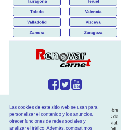
Tarragona
Teruel
Toledo
Valencia
Valladolid
Vizcaya
Zamora
Zaragoza
¿Que hacemos?
Las cookies de este sitio web se usan para
En
www.RenovarCarnet.com
Te contamos sobre
personalizar el contenido y los anuncios,
la
renovación del permiso
de conducir, noticias de
ofrecer funciones de redes sociales y
actualidad motor y sobre todo seguridad vial.
analizar el tráfico. Además, compartimos
Ademas tenemos todo tipo de información DGT útil.