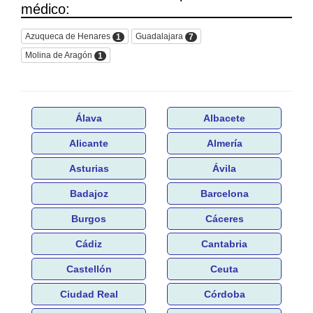
médico:
Azuqueca de Henares
Guadalajara
1
7
Molina de Aragón
1
Álava
Albacete
Alicante
Almería
Asturias
Ávila
Badajoz
Barcelona
Burgos
Cáceres
Cádiz
Cantabria
Castellón
Ceuta
Ciudad Real
Córdoba