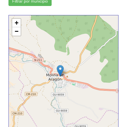
Filtrar por municipio
+
−