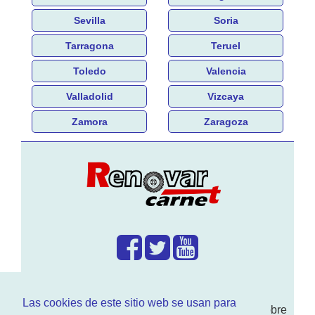
Sevilla
Soria
Tarragona
Teruel
Toledo
Valencia
Valladolid
Vizcaya
Zamora
Zaragoza
¿Que hacemos?
Las cookies de este sitio web se usan para
En
www.RenovarCarnet.com
Te contamos sobre