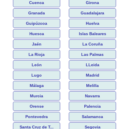
Cuenca
Girona
Granada
Guadalajara
Guipúzcoa
Huelva
Huesca
Islas Baleares
Jaén
La Coruña
La Rioja
Las Palmas
León
LLeida
Lugo
Madrid
Málaga
Melilla
Murcia
Navarra
Orense
Palencia
Pontevedra
Salamanca
Santa Cruz de T...
Segovia