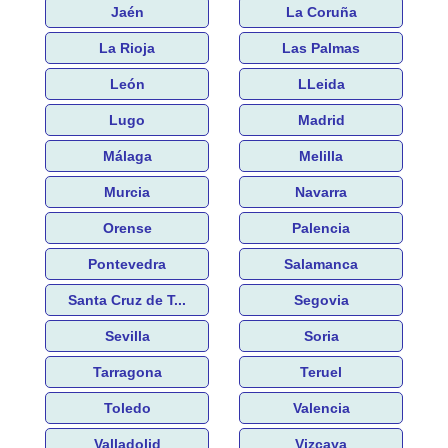
Jaén
La Coruña
La Rioja
Las Palmas
León
LLeida
Lugo
Madrid
Málaga
Melilla
Murcia
Navarra
Orense
Palencia
Pontevedra
Salamanca
Santa Cruz de T...
Segovia
Sevilla
Soria
Tarragona
Teruel
Toledo
Valencia
Valladolid
Vizcaya