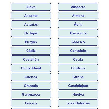
Álava
Albacete
Alicante
Almería
Asturias
Ávila
Badajoz
Barcelona
Burgos
Cáceres
Cádiz
Cantabria
Castellón
Ceuta
Ciudad Real
Córdoba
Cuenca
Girona
Granada
Guadalajara
Guipúzcoa
Huelva
Huesca
Islas Baleares