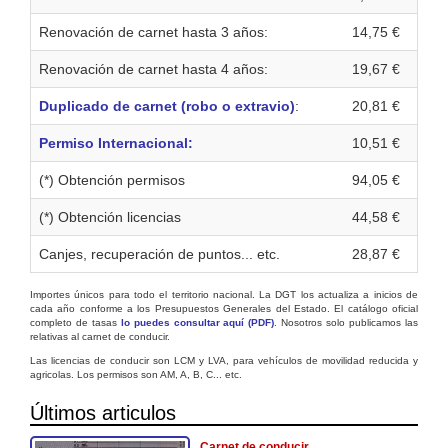
Renovación de carnet hasta 3 años:
14,75 €
Renovación de carnet hasta 4 años:
19,67 €
Duplicado de carnet (robo o extravio)
:
20,81 €
Permiso Internacional:
10,51 €
(*) Obtención permisos
94,05 €
(*) Obtención licencias
44,58 €
Canjes, recuperación de puntos... etc.
28,87 €
Importes únicos para todo el territorio nacional. La DGT los actualiza a inicios de
cada año conforme a los Presupuestos Generales del Estado. El catálogo oficial
completo de tasas
lo puedes consultar aquí (PDF)
. Nosotros solo publicamos las
relativas al carnet de conducir.
Las licencias de conducir son LCM y LVA, para vehículos de movilidad reducida y
agricolas. Los permisos son AM, A, B, C... etc.
Últimos articulos
Carnet de conducir