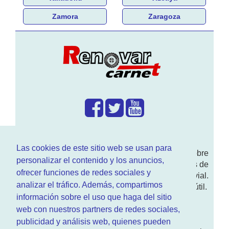
Zamora
Zaragoza
¿Que hacemos?
Las cookies de este sitio web se usan para
En
www.RenovarCarnet.com
Te contamos sobre
personalizar el contenido y los anuncios,
la
renovación del permiso
de conducir, noticias de
ofrecer funciones de redes sociales y
actualidad motor y sobre todo seguridad vial.
analizar el tráfico. Además, compartimos
Ademas tenemos todo tipo de información DGT útil.
información sobre el uso que haga del sitio
¿Quienes somos?
web con nuestros partners de redes sociales,
publicidad y análisis web, quienes pueden