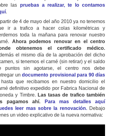
obre las
pruebas a realizar, te lo contamos
quí
.
 partir de 4 de mayo del año 2010 ya no tenemos
ue ir a trafico a hacer colas kilométricas y
erdernos toda la mañana para renovar nuestro
arné.
Ahora podemos renovar en el centro
onde obtenemos el certificado médico.
demás el mismo día de la aprobación del dicho
amen, si tenemos el carné (sin retirar) y el saldo
e puntos sin agotarse, el centro nos debe
ntregar un
documento provisional para 90 días
 hasta que recibamos en nuestro domicilio el
arné definitivo expedido por Fabrica Nacional de
oneda y Timbre.
Las tasas de trafico también
as pagamos ahí.
Para mas detalles aquí
uedes leer mas sobre la renovación.
Debajo
ienes un video explicativo de la nueva normativa: