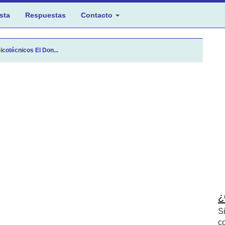
sta
Respuestas
Contacto
icotécnicos El Don...
¿
S
c