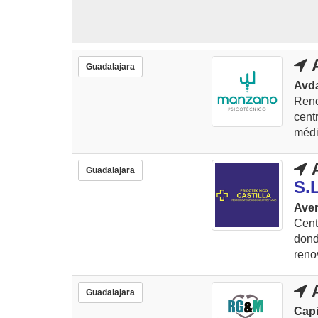
A
Guadalajara
Avda
Reno
cen
médi
A
Guadalajara
S.L
Aven
Cent
don
reno
A
Guadalajara
Capi