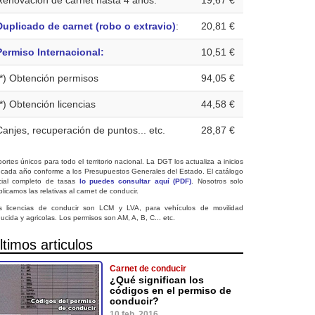
Renovación de carnet hasta 4 años:
19,67 €
Duplicado de carnet (robo o extravio)
:
20,81 €
Permiso Internacional:
10,51 €
(*) Obtención permisos
94,05 €
(*) Obtención licencias
44,58 €
Canjes, recuperación de puntos... etc.
28,87 €
ortes únicos para todo el territorio nacional. La DGT los actualiza a inicios
 cada año conforme a los Presupuestos Generales del Estado. El catálogo
icial completo de tasas
lo puedes consultar aquí (PDF)
. Nosotros solo
licamos las relativas al carnet de conducir.
s licencias de conducir son LCM y LVA, para vehículos de movilidad
ucida y agricolas. Los permisos son AM, A, B, C... etc.
ltimos articulos
Carnet de conducir
¿Qué significan los
códigos en el permiso de
conducir?
10 feb. 2016