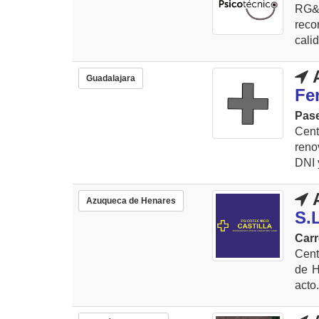
RG&
reco
cali
A
Guadalajara
Fe
Pase
Cent
reno
DNI 
A
Azuqueca de Henares
S.
Carr
Cent
de H
acto