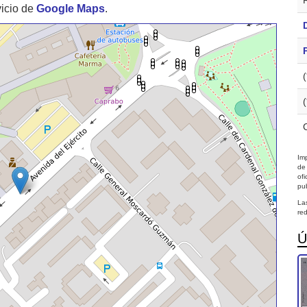
vicio de
Google Maps
.
Imp
de
of
pub
La
red
Ú