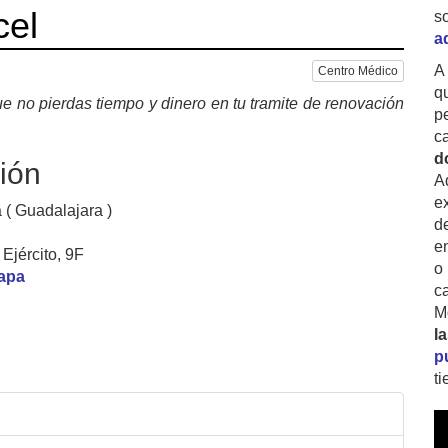
cel
s
a
A
Centro Médico
q
e no pierdas tiempo y dinero en tu tramite de renovación
p
c
d
ión
A
ex
 ( Guadalajara )
d
e
Ejército, 9F
o
mapa
c
M
l
p
t