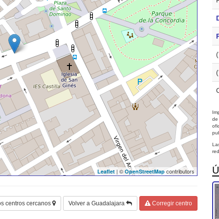
Imp
de
of
pub
La
red
Ú
| ©
contributors
Leaflet
OpenStreetMap
os centros cercanos
Volver a Guadalajara
Corregir centro