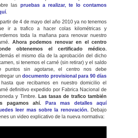
obre las
pruebas a realizar, te lo contamos
quí
.
 partir de 4 de mayo del año 2010 ya no tenemos
ue ir a trafico a hacer colas kilométricas y
erdernos toda la mañana para renovar nuestro
arné.
Ahora podemos renovar en el centro
onde obtenemos el certificado médico.
demás el mismo día de la aprobación del dicho
amen, si tenemos el carné (sin retirar) y el saldo
e puntos sin agotarse, el centro nos debe
ntregar un
documento provisional para 90 días
 hasta que recibamos en nuestro domicilio el
arné definitivo expedido por Fabrica Nacional de
oneda y Timbre.
Las tasas de trafico también
as pagamos ahí.
Para mas detalles aquí
uedes leer mas sobre la renovación.
Debajo
ienes un video explicativo de la nueva normativa: