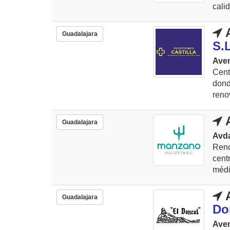
cali
A
Guadalajara
S.L
Aven
Cent
don
reno
A
Guadalajara
Avda
Reno
cen
médi
A
Guadalajara
Do
Aven