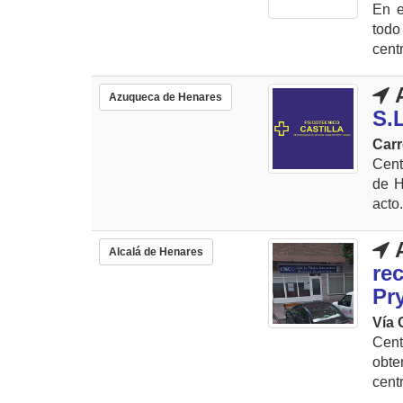
En e
todo
cent
A
Azuqueca de Henares
S.
Carr
Cent
de H
acto
A
Alcalá de Henares
re
Pr
Vía 
Cent
obte
centr