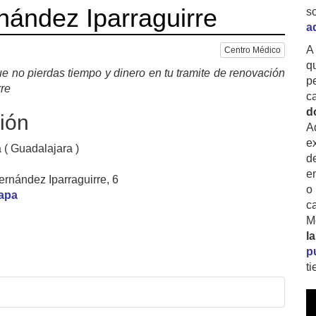
ández Iparraguirre
s
a
A
Centro Médico
q
e no pierdas tiempo y dinero en tu tramite de renovación
p
re
c
d
ión
A
ex
 ( Guadalajara )
d
e
ernández Iparraguirre, 6
o
mapa
c
M
l
p
t