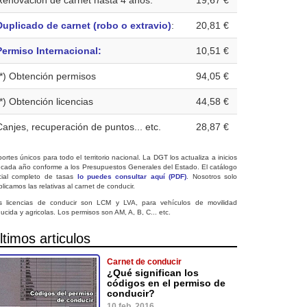
Renovación de carnet hasta 4 años:
19,67 €
Duplicado de carnet (robo o extravio)
:
20,81 €
Permiso Internacional:
10,51 €
(*) Obtención permisos
94,05 €
(*) Obtención licencias
44,58 €
Canjes, recuperación de puntos... etc.
28,87 €
ortes únicos para todo el territorio nacional. La DGT los actualiza a inicios
 cada año conforme a los Presupuestos Generales del Estado. El catálogo
icial completo de tasas
lo puedes consultar aquí (PDF)
. Nosotros solo
licamos las relativas al carnet de conducir.
s licencias de conducir son LCM y LVA, para vehículos de movilidad
ucida y agricolas. Los permisos son AM, A, B, C... etc.
ltimos articulos
Carnet de conducir
¿Qué significan los
códigos en el permiso de
conducir?
10 feb. 2016