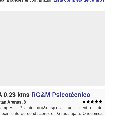
eta la puedes encontrar aquí:
Lista completa de centros
 0.23 kms
RG&M Psicotécnico
tan Arenas, 8
amp;M Psicotécnico&nbsp;es un centro de
nocimiento de conductores en Guadalajara. Ofrecemos