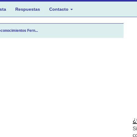
sta
Respuestas
Contacto
conocimientos Fern...
¿
S
c