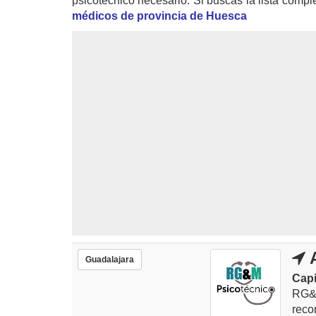
psicotécnico necesario. Si buscas la lista compl
médicos de provincia de Huesca
A
Guadalajara
Capi
RG&
reco