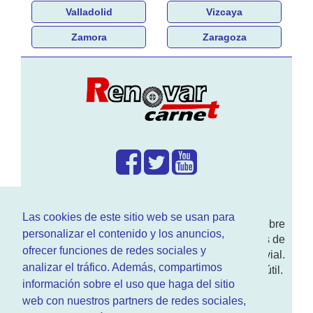
Valladolid
Vizcaya
Zamora
Zaragoza
¿Que hacemos?
Las cookies de este sitio web se usan para
En
www.RenovarCarnet.com
Te contamos sobre
personalizar el contenido y los anuncios,
la
renovación del permiso
de conducir, noticias de
ofrecer funciones de redes sociales y
actualidad motor y sobre todo seguridad vial.
analizar el tráfico. Además, compartimos
Ademas tenemos todo tipo de información DGT útil.
información sobre el uso que haga del sitio
¿Quienes somos?
web con nuestros partners de redes sociales,