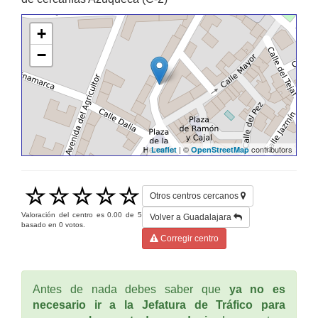
+
−
| ©
contributors
Leaflet
OpenStreetMap
Otros centros cercanos
Valoración del centro es
0.00
de
5
Volver a Guadalajara
basado en
0
votos.
Corregir centro
Antes de nada debes saber que
ya no es
necesario ir a la Jefatura de Tráfico para