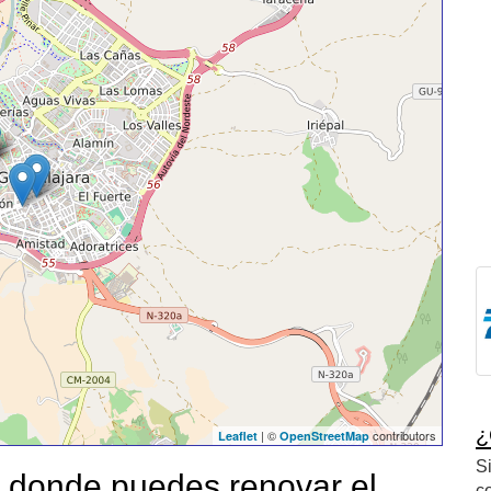
¿
| ©
contributors
Leaflet
OpenStreetMap
S
donde puedes renovar el
c