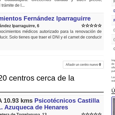
trámite de l...
ientos Fernández Iparraguirre
ndez Iparraguirre, 6
nocimientos médicos autorizado para la renovación de
cir. Solo tienes que traer el DNI y el carnet de conducir
Imp
de
Añadir un centro nuevo
of
pub
0 centros cerca de la
La
red
Ú
 10.93 kms
Psicotécnicos Castilla
L. Azuqueca de Henares
etera de Torrelaguna, 13