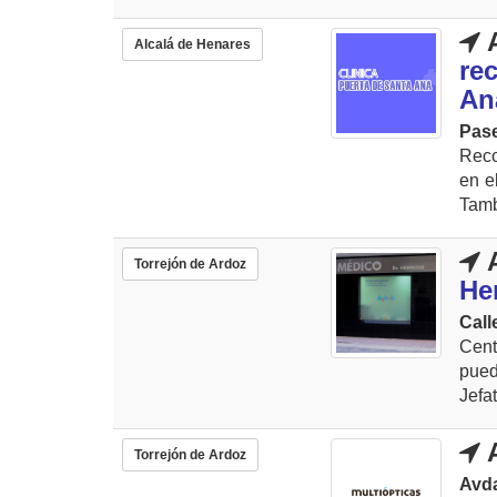
A
Alcalá de Henares
re
An
Pase
Reco
en el
Tamb
A
Torrejón de Ardoz
He
Call
Cent
pued
Jefa
A
Torrejón de Ardoz
Avd