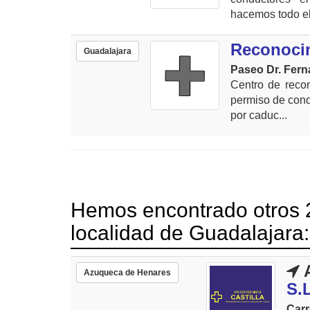
hacemos todo el 
Reconocim
Guadalajara
Paseo Dr. Ferná
Centro de reco
permiso de condu
por caduc...
Hemos encontrado otros 2
localidad de Guadalajara:
A
Azuqueca de Henares
S.
Carr