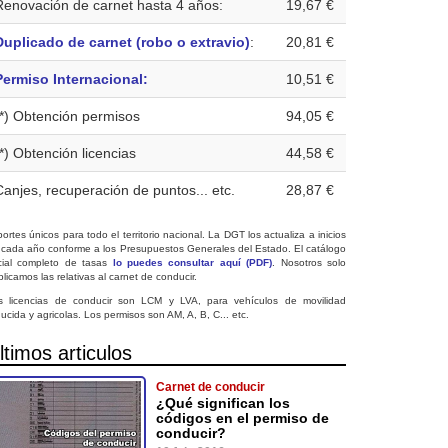
Renovación de carnet hasta 4 años:
19,67 €
Duplicado de carnet (robo o extravio)
:
20,81 €
Permiso Internacional:
10,51 €
(*) Obtención permisos
94,05 €
(*) Obtención licencias
44,58 €
Canjes, recuperación de puntos... etc.
28,87 €
ortes únicos para todo el territorio nacional. La DGT los actualiza a inicios
 cada año conforme a los Presupuestos Generales del Estado. El catálogo
icial completo de tasas
lo puedes consultar aquí (PDF)
. Nosotros solo
licamos las relativas al carnet de conducir.
s licencias de conducir son LCM y LVA, para vehículos de movilidad
ucida y agricolas. Los permisos son AM, A, B, C... etc.
ltimos articulos
Carnet de conducir
¿Qué significan los
códigos en el permiso de
conducir?