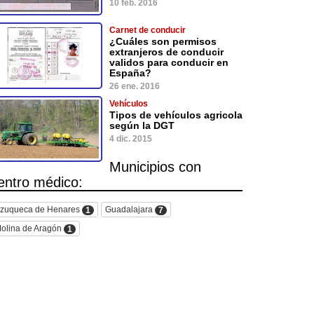
10 feb. 2016
Carnet de conducir
¿Cuáles son permisos
extranjeros de conducir
validos para conducir en
España?
26 ene. 2016
Vehículos
Tipos de vehículos agricola
según la DGT
4 dic. 2015
Municipios con
entro médico:
zuqueca de Henares
Guadalajara
1
7
olina de Aragón
1