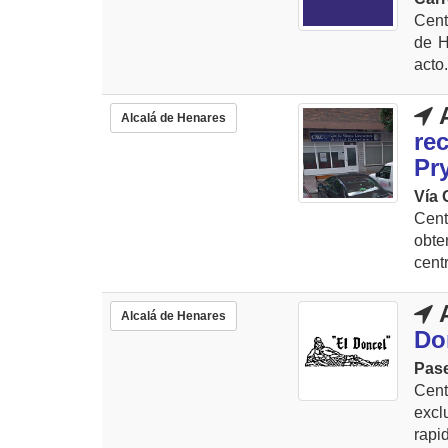
Cent
de H
acto
A
Alcalá de Henares
re
Pr
Vía 
Cent
obte
centr
A
Alcalá de Henares
Do
Pase
Cent
excl
rapid