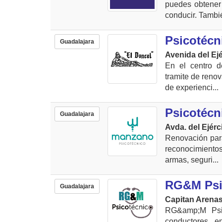
puedes obtener 
conducir. Tambié
Psicotécn
Guadalajara
Avenida del Ejé
En el centro d
tramite de reno
de experienci...
Psicotéc
Guadalajara
Avda. del Ejérc
Renovación para
reconocimiento
armas, seguri...
RG&M Psi
Guadalajara
Capitan Arenas
RG&amp;M Psic
conductores e