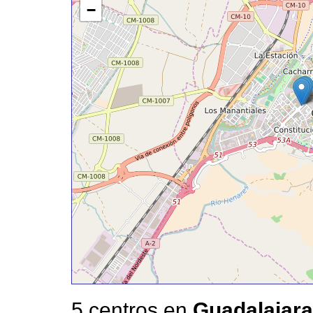
−
5 centros en
Guadalajara