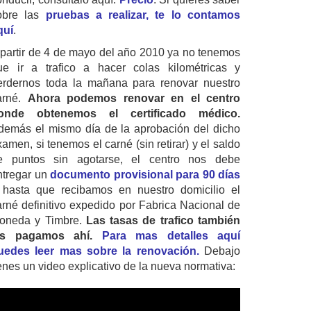
obre las
pruebas a realizar, te lo contamos
quí
.
 partir de 4 de mayo del año 2010 ya no tenemos
ue ir a trafico a hacer colas kilométricas y
erdernos toda la mañana para renovar nuestro
arné.
Ahora podemos renovar en el centro
onde obtenemos el certificado médico.
demás el mismo día de la aprobación del dicho
amen, si tenemos el carné (sin retirar) y el saldo
e puntos sin agotarse, el centro nos debe
ntregar un
documento provisional para 90 días
 hasta que recibamos en nuestro domicilio el
arné definitivo expedido por Fabrica Nacional de
oneda y Timbre.
Las tasas de trafico también
as pagamos ahí.
Para mas detalles aquí
uedes leer mas sobre la renovación.
Debajo
ienes un video explicativo de la nueva normativa: