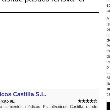
s
a
A
q
p
c
d
A
ex
d
e
o
c
M
l
p
cos Castilla S.L.
t
rcito 9E
onocimientos médicos Psicotécnicos Castilla donde