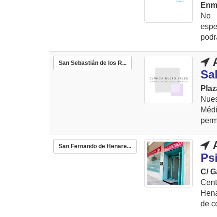
Enm
No 
espe
podr
A
San Sebastián de los R...
Sa
Plaz
Nues
Médi
perm
A
San Fernando de Henare...
Ps
C/ G
Cent
Hena
de c