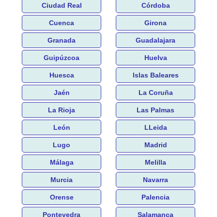
Ciudad Real
Córdoba
Cuenca
Girona
Granada
Guadalajara
Guipúzcoa
Huelva
Huesca
Islas Baleares
Jaén
La Coruña
La Rioja
Las Palmas
León
LLeida
Lugo
Madrid
Málaga
Melilla
Murcia
Navarra
Orense
Palencia
Pontevedra
Salamanca