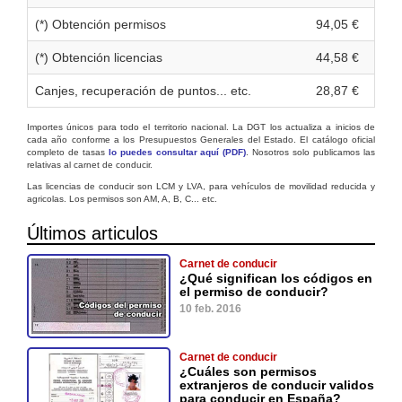
(*) Obtención permisos
94,05 €
(*) Obtención licencias
44,58 €
Canjes, recuperación de puntos... etc.
28,87 €
Importes únicos para todo el territorio nacional. La DGT los actualiza a inicios de
cada año conforme a los Presupuestos Generales del Estado. El catálogo oficial
completo de tasas
lo puedes consultar aquí (PDF)
. Nosotros solo publicamos las
relativas al carnet de conducir.
Las licencias de conducir son LCM y LVA, para vehículos de movilidad reducida y
agricolas. Los permisos son AM, A, B, C... etc.
Últimos articulos
Carnet de conducir
¿Qué significan los códigos en
el permiso de conducir?
10 feb. 2016
Carnet de conducir
¿Cuáles son permisos
extranjeros de conducir validos
para conducir en España?