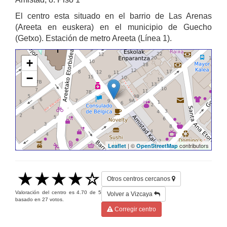
El centro esta situado en el barrio de Las Arenas
(Areeta en euskera) en el municipio de Guecho
(Getxo). Estación de metro Areeta (Línea 1).
+
−
| ©
contributors
Leaflet
OpenStreetMap
Otros centros cercanos
Valoración del centro es
4.70
de
5
Volver a Vizcaya
basado en
27
votos.
Corregir centro