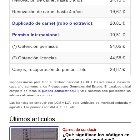
Renovación de carnet hasta 4 años:
19,67 €
Duplicado de carnet (robo o extravio)
:
20,81 €
Permiso Internacional:
10,51 €
(*) Obtención permisos
94,05 €
(*) Obtención licencias
44,58 €
Canjes, recuperación de puntos... etc.
28,87 €
Importes únicos para todo el territorio nacional. La DGT los actualiza a inicios de
cada año conforme a los Presupuestos Generales del Estado. El catálogo oficial
completo de tasas
lo puedes consultar aquí (PDF)
. Nosotros solo publicamos las
relativas al carnet de conducir.
Las licencias de conducir son LCM y LVA, para vehículos de movilidad reducida y
agricolas. Los permisos son AM, A, B, C... etc.
Últimos articulos
Carnet de conducir
¿Qué significan los códigos en
el permiso de conducir?