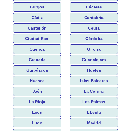
Burgos
Cáceres
Cádiz
Cantabria
Castellón
Ceuta
Ciudad Real
Córdoba
Cuenca
Girona
Granada
Guadalajara
Guipúzcoa
Huelva
Huesca
Islas Baleares
Jaén
La Coruña
La Rioja
Las Palmas
León
LLeida
Lugo
Madrid