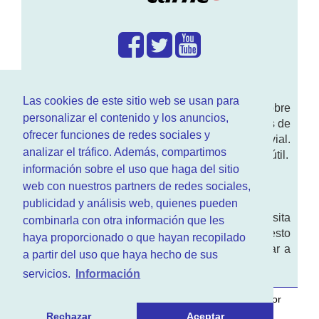
¿Que hacemos?
Las cookies de este sitio web se usan para
En
www.RenovarCarnet.com
Te contamos sobre
personalizar el contenido y los anuncios,
la
renovación del permiso
de conducir, noticias de
ofrecer funciones de redes sociales y
actualidad motor y sobre todo seguridad vial.
analizar el tráfico. Además, compartimos
Ademas tenemos todo tipo de información DGT útil.
información sobre el uso que haga del sitio
¿Quienes somos?
web con nuestros partners de redes sociales,
publicidad y análisis web, quienes pueden
Quieres saber quien mantiene la pagina, visita
combinarla con otra información que les
nuestra
sección de contacto
. Aquí tienes nuesto
haya proporcionado o que hayan recopilado
aviso legal
. Basicamente no queremos engañar a
a partir del uso que haya hecho de sus
nadie.
servicios.
Información
Este sitio web es desarrollado y mantenido con
por
www.azr.es
.
Rechazar
Aceptar