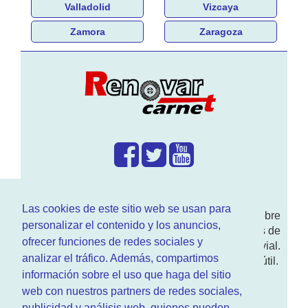
Valladolid
Vizcaya
Zamora
Zaragoza
¿Que hacemos?
Las cookies de este sitio web se usan para
En
www.RenovarCarnet.com
Te contamos sobre
personalizar el contenido y los anuncios,
la
renovación del permiso
de conducir, noticias de
ofrecer funciones de redes sociales y
actualidad motor y sobre todo seguridad vial.
analizar el tráfico. Además, compartimos
Ademas tenemos todo tipo de información DGT útil.
información sobre el uso que haga del sitio
¿Quienes somos?
web con nuestros partners de redes sociales,
publicidad y análisis web, quienes pueden