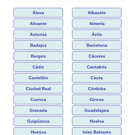
Álava
Albacete
Alicante
Almería
Asturias
Ávila
Badajoz
Barcelona
Burgos
Cáceres
Cádiz
Cantabria
Castellón
Ceuta
Ciudad Real
Córdoba
Cuenca
Girona
Granada
Guadalajara
Guipúzcoa
Huelva
Huesca
Islas Baleares