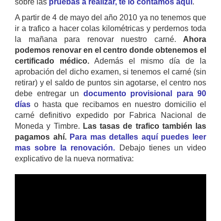
sobre las
pruebas a realizar, te lo contamos aquí
.
A partir de 4 de mayo del año 2010 ya no tenemos que
ir a trafico a hacer colas kilométricas y perdernos toda
la mañana para renovar nuestro carné.
Ahora
podemos renovar en el centro donde obtenemos el
certificado médico.
Además el mismo día de la
aprobación del dicho examen, si tenemos el carné (sin
retirar) y el saldo de puntos sin agotarse, el centro nos
debe entregar un
documento provisional para 90
días
o hasta que recibamos en nuestro domicilio el
carné definitivo expedido por Fabrica Nacional de
Moneda y Timbre.
Las tasas de trafico también las
pagamos ahí.
Para mas detalles aquí puedes leer
mas sobre la renovación.
Debajo tienes un video
explicativo de la nueva normativa: