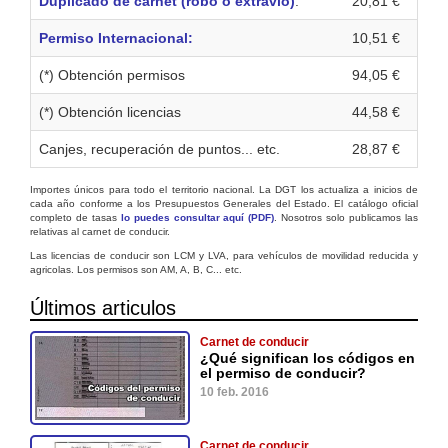
Duplicado de carnet (robo o extravio)
:
20,81 €
Permiso Internacional:
10,51 €
(*) Obtención permisos
94,05 €
(*) Obtención licencias
44,58 €
Canjes, recuperación de puntos... etc.
28,87 €
Importes únicos para todo el territorio nacional. La DGT los actualiza a inicios de
cada año conforme a los Presupuestos Generales del Estado. El catálogo oficial
completo de tasas
lo puedes consultar aquí (PDF)
. Nosotros solo publicamos las
relativas al carnet de conducir.
Las licencias de conducir son LCM y LVA, para vehículos de movilidad reducida y
agricolas. Los permisos son AM, A, B, C... etc.
Últimos articulos
Carnet de conducir
¿Qué significan los códigos en
el permiso de conducir?
10 feb. 2016
Carnet de conducir