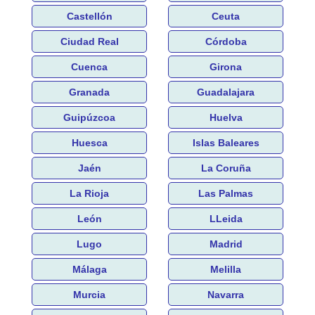
Castellón
Ceuta
Ciudad Real
Córdoba
Cuenca
Girona
Granada
Guadalajara
Guipúzcoa
Huelva
Huesca
Islas Baleares
Jaén
La Coruña
La Rioja
Las Palmas
León
LLeida
Lugo
Madrid
Málaga
Melilla
Murcia
Navarra