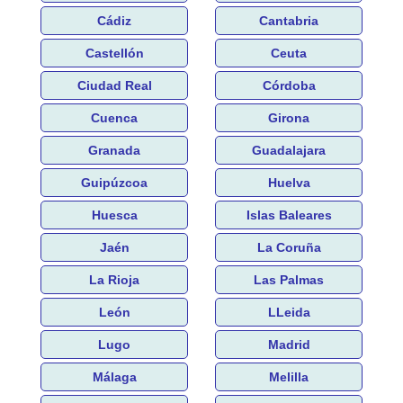
Cádiz
Cantabria
Castellón
Ceuta
Ciudad Real
Córdoba
Cuenca
Girona
Granada
Guadalajara
Guipúzcoa
Huelva
Huesca
Islas Baleares
Jaén
La Coruña
La Rioja
Las Palmas
León
LLeida
Lugo
Madrid
Málaga
Melilla