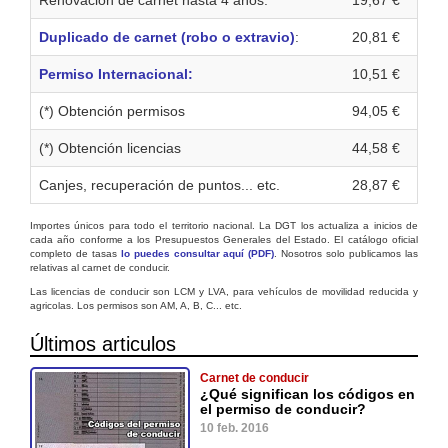
Duplicado de carnet (robo o extravio)
:
20,81 €
Permiso Internacional:
10,51 €
(*) Obtención permisos
94,05 €
(*) Obtención licencias
44,58 €
Canjes, recuperación de puntos... etc.
28,87 €
Importes únicos para todo el territorio nacional. La DGT los actualiza a inicios de
cada año conforme a los Presupuestos Generales del Estado. El catálogo oficial
completo de tasas
lo puedes consultar aquí (PDF)
. Nosotros solo publicamos las
relativas al carnet de conducir.
Las licencias de conducir son LCM y LVA, para vehículos de movilidad reducida y
agricolas. Los permisos son AM, A, B, C... etc.
Últimos articulos
Carnet de conducir
¿Qué significan los códigos en
el permiso de conducir?
10 feb. 2016