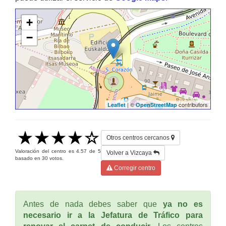
+
−
| ©
contributors
Leaflet
OpenStreetMap
Otros centros cercanos
Valoración del centro es
4.57
de
5
Volver a Vizcaya
basado en
30
votos.
Corregir centro
Antes de nada debes saber que
ya no es
necesario ir a la Jefatura de Tráfico para