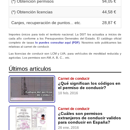
(*) Obtención permisos
94,05 €
(*) Obtención licencias
44,58 €
Canjes, recuperación de puntos... etc.
28,87 €
Importes únicos para todo el territorio nacional. La DGT los actualiza a inicios de
cada año conforme a los Presupuestos Generales del Estado. El catálogo oficial
completo de tasas
lo puedes consultar aquí (PDF)
. Nosotros solo publicamos las
relativas al carnet de conducir.
Las licencias de conducir son LCM y LVA, para vehículos de movilidad reducida y
agricolas. Los permisos son AM, A, B, C... etc.
Últimos articulos
Carnet de conducir
¿Qué significan los códigos en
el permiso de conducir?
10 feb. 2016
Carnet de conducir
¿Cuáles son permisos
extranjeros de conducir validos
para conducir en España?
26 ene. 2016