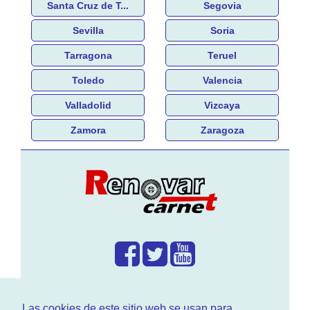
Santa Cruz de T...
Segovia
Sevilla
Soria
Tarragona
Teruel
Toledo
Valencia
Valladolid
Vizcaya
Zamora
Zaragoza
¿Que hacemos?
Las cookies de este sitio web se usan para