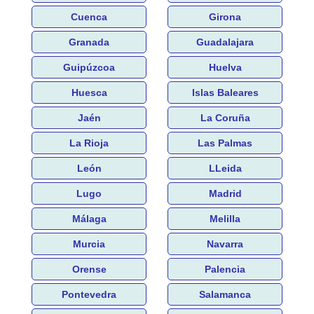
Cuenca
Girona
Granada
Guadalajara
Guipúzcoa
Huelva
Huesca
Islas Baleares
Jaén
La Coruña
La Rioja
Las Palmas
León
LLeida
Lugo
Madrid
Málaga
Melilla
Murcia
Navarra
Orense
Palencia
Pontevedra
Salamanca