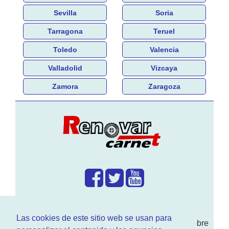
Sevilla
Soria
Tarragona
Teruel
Toledo
Valencia
Valladolid
Vizcaya
Zamora
Zaragoza
¿Que hacemos?
Las cookies de este sitio web se usan para
En
www.RenovarCarnet.com
Te contamos sobre