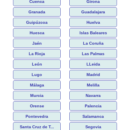
Cuenca
Girona
Granada
Guadalajara
Guipúzcoa
Huelva
Huesca
Islas Baleares
Jaén
La Coruña
La Rioja
Las Palmas
León
LLeida
Lugo
Madrid
Málaga
Melilla
Murcia
Navarra
Orense
Palencia
Pontevedra
Salamanca
Santa Cruz de T...
Segovia