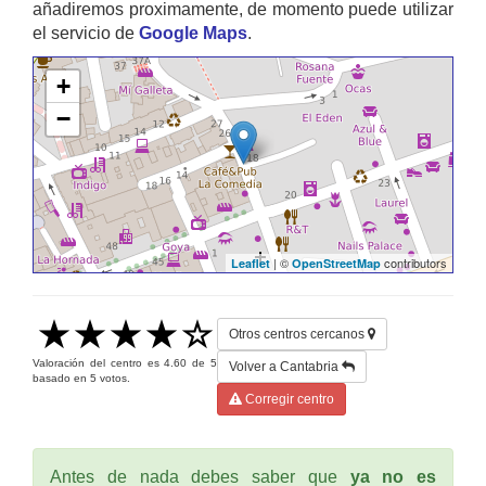
añadiremos proximamente, de momento puede utilizar
el servicio de
Google Maps
.
+
−
| ©
contributors
Leaflet
OpenStreetMap
Otros centros cercanos
Valoración del centro es
4.60
de
5
Volver a Cantabria
basado en
5
votos.
Corregir centro
Antes de nada debes saber que
ya no es