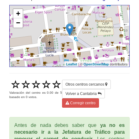
+
−
| ©
contributors
Leaflet
OpenStreetMap
Otros centros cercanos
Valoración del centro es
0.00
de
5
Volver a Cantabria
basado en
0
votos.
Corregir centro
Antes de nada debes saber que
ya no es
necesario ir a la Jefatura de Tráfico para
renovar el carnet de conducir
. Los centros