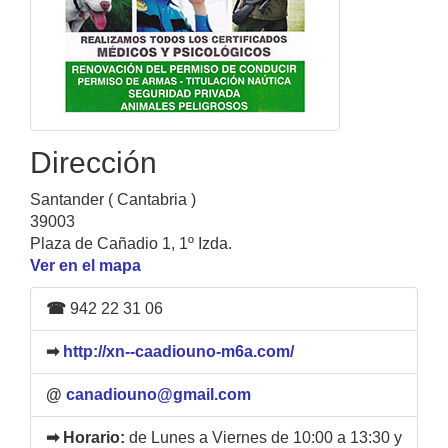
Dirección
Santander ( Cantabria )
39003
Plaza de Cañadio 1, 1º Izda.
Ver en el mapa
☎
942 22 31 06
➡
http://xn--caadiouno-m6a.com/
@
canadiouno@gmail.com
➡ Horario:
de Lunes a Viernes de 10:00 a 13:30 y