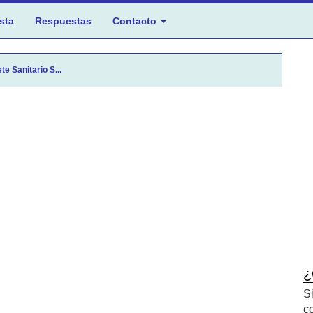
sta
Respuestas
Contacto
te Sanitario S...
¿
S
c