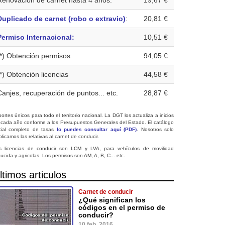
Renovación de carnet hasta 4 años:
19,67 €
Duplicado de carnet (robo o extravio)
:
20,81 €
Permiso Internacional:
10,51 €
(*) Obtención permisos
94,05 €
(*) Obtención licencias
44,58 €
Canjes, recuperación de puntos... etc.
28,87 €
ortes únicos para todo el territorio nacional. La DGT los actualiza a inicios
 cada año conforme a los Presupuestos Generales del Estado. El catálogo
icial completo de tasas
lo puedes consultar aquí (PDF)
. Nosotros solo
licamos las relativas al carnet de conducir.
s licencias de conducir son LCM y LVA, para vehículos de movilidad
ucida y agricolas. Los permisos son AM, A, B, C... etc.
ltimos articulos
Carnet de conducir
¿Qué significan los
códigos en el permiso de
conducir?
10 feb. 2016