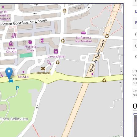
Imp
de
of
pub
La
red
Ú