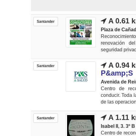
A 0.61 
Santander
Plaza de Cañadi
Reconocimient
renovación del
seguridad privad
A 0.94 
Santander
P&amp;S
Avenida de Rein
Centro de rec
conducir. Toda l
de las operacion
A 1.11 
Santander
Isabel II, 3. 3º B
Centro de recon