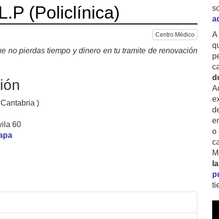
.P (Policlínica)
s
a
A
Centro Médico
q
e no pierdas tiempo y dinero en tu tramite de renovación
p
c
d
ión
A
ex
 Cantabria )
d
e
ila 60
o
mapa
c
M
l
p
t