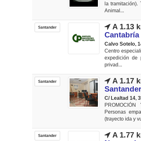
la tramitación)
Animal...
A 1.13 
Santander
Cantabría
Calvo Sotelo, 1
Centro especial
expedición de 
privad...
A 1.17 
Santander
Santande
C/ Lealtad 14, 3
PROMOCIÓN "d
Personas empa
(trayecto ida y v
A 1.77 
Santander