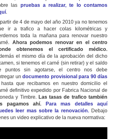
obre las
pruebas a realizar, te lo contamos
quí
.
 partir de 4 de mayo del año 2010 ya no tenemos
ue ir a trafico a hacer colas kilométricas y
erdernos toda la mañana para renovar nuestro
arné.
Ahora podemos renovar en el centro
onde obtenemos el certificado médico.
demás el mismo día de la aprobación del dicho
amen, si tenemos el carné (sin retirar) y el saldo
e puntos sin agotarse, el centro nos debe
ntregar un
documento provisional para 90 días
 hasta que recibamos en nuestro domicilio el
arné definitivo expedido por Fabrica Nacional de
oneda y Timbre.
Las tasas de trafico también
as pagamos ahí.
Para mas detalles aquí
uedes leer mas sobre la renovación.
Debajo
ienes un video explicativo de la nueva normativa: