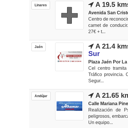
A 19.5 km
Linares
Avenida San Crist
Centro de reconoci
carnet de conduci
27€ + t...
A 21.4 km
Jaén
Sur
Plaza Jaén Por La 
Cel centro tramit
Tráfico provincia.
Segur...
A 21.65 k
Andújar
Calle Mariana Pin
Realización de Ps
peligrosos, embarc
Un equipo...