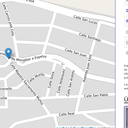
Imp
de
of
pub
La
red
Ú
| ©
contributors