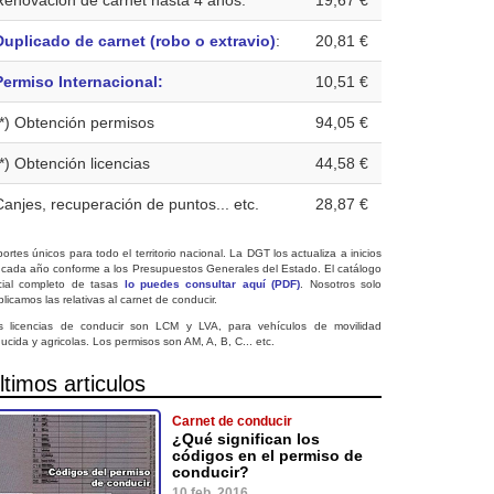
Renovación de carnet hasta 4 años:
19,67 €
Duplicado de carnet (robo o extravio)
:
20,81 €
Permiso Internacional:
10,51 €
(*) Obtención permisos
94,05 €
(*) Obtención licencias
44,58 €
Canjes, recuperación de puntos... etc.
28,87 €
ortes únicos para todo el territorio nacional. La DGT los actualiza a inicios
 cada año conforme a los Presupuestos Generales del Estado. El catálogo
icial completo de tasas
lo puedes consultar aquí (PDF)
. Nosotros solo
licamos las relativas al carnet de conducir.
s licencias de conducir son LCM y LVA, para vehículos de movilidad
ucida y agricolas. Los permisos son AM, A, B, C... etc.
ltimos articulos
Carnet de conducir
¿Qué significan los
códigos en el permiso de
conducir?
10 feb. 2016