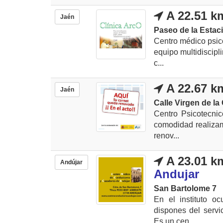
A 22.51 k
Jaén
Paseo de la Estaci
Centro médico psic
equipo multidiscipl
c...
A 22.67 k
Jaén
Calle Virgen de la 
Centro Psicotecnic
comodidad realizam
renov...
A 23.01 k
Andújar
Andujar
San Bartolome 7
En el instituto o
dispones del servi
Es un cen...