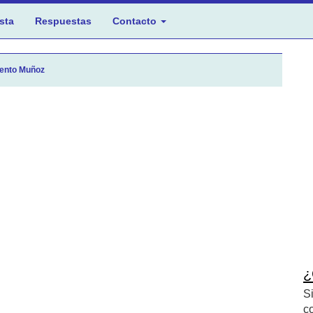
sta
Respuestas
Contacto
ento Muñoz
¿
S
c