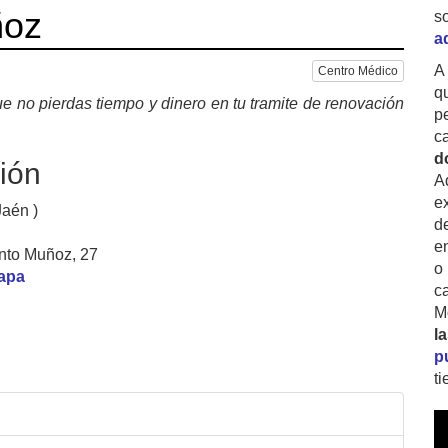
ñoz
s
a
A
Centro Médico
q
e no pierdas tiempo y dinero en tu tramite de renovación
p
c
d
ión
A
ex
Jaén )
d
e
nto Muñoz, 27
o
mapa
c
M
l
p
t