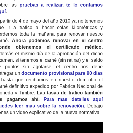
obre las
pruebas a realizar, te lo contamos
quí
.
 partir de 4 de mayo del año 2010 ya no tenemos
ue ir a trafico a hacer colas kilométricas y
erdernos toda la mañana para renovar nuestro
arné.
Ahora podemos renovar en el centro
onde obtenemos el certificado médico.
demás el mismo día de la aprobación del dicho
amen, si tenemos el carné (sin retirar) y el saldo
e puntos sin agotarse, el centro nos debe
ntregar un
documento provisional para 90 días
 hasta que recibamos en nuestro domicilio el
arné definitivo expedido por Fabrica Nacional de
oneda y Timbre.
Las tasas de trafico también
as pagamos ahí.
Para mas detalles aquí
uedes leer mas sobre la renovación.
Debajo
ienes un video explicativo de la nueva normativa: