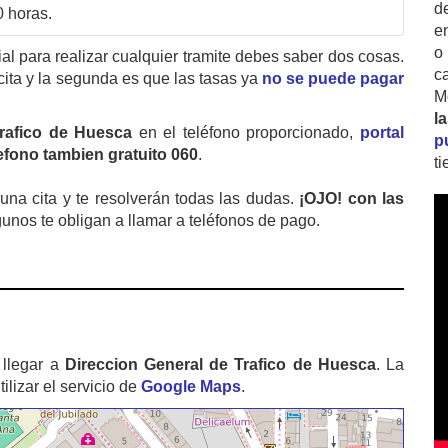
d
0 horas.
e
o
cial para realizar cualquier tramite debes saber dos cosas.
c
cita y la segunda es que las tasas ya
no se puede pagar
M
l
Trafico de Huesca
en el teléfono proporcionado,
portal
p
lefono tambien gratuito 060
.
t
na cita y te resolverán todas las dudas.
¡OJO! con las
gunos te obligan a llamar a teléfonos de pago.
llegar a
Direccion General de Trafico de Huesca
. La
izar el servicio de
Google Maps
.