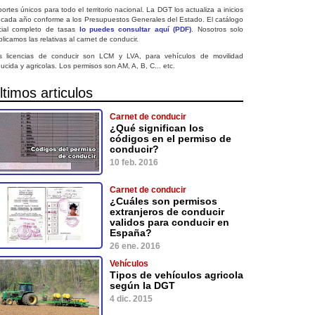
ortes únicos para todo el territorio nacional. La DGT los actualiza a inicios
 cada año conforme a los Presupuestos Generales del Estado. El catálogo
icial completo de tasas
lo puedes consultar aquí (PDF)
. Nosotros solo
licamos las relativas al carnet de conducir.
s licencias de conducir son LCM y LVA, para vehículos de movilidad
ucida y agricolas. Los permisos son AM, A, B, C... etc.
ltimos articulos
Carnet de conducir
¿Qué significan los
códigos en el permiso de
conducir?
10 feb. 2016
Carnet de conducir
¿Cuáles son permisos
extranjeros de conducir
validos para conducir en
España?
26 ene. 2016
Vehículos
Tipos de vehículos agricola
según la DGT
4 dic. 2015