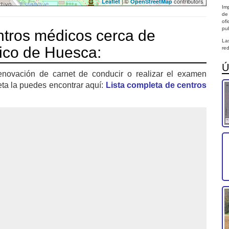
| ©
contributors
Leaflet
OpenStreetMap
Imp
de
of
pub
tros médicos cerca de
La
fico de Huesca:
red
Ú
enovación de carnet de conducir o realizar el examen
eta la puedes encontrar aquí:
Lista completa de centros