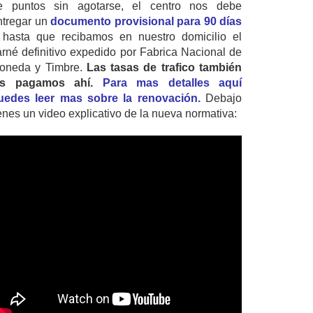
e puntos sin agotarse, el centro nos debe
ntregar un
documento provisional para 90 días
 hasta que recibamos en nuestro domicilio el
arné definitivo expedido por Fabrica Nacional de
oneda y Timbre.
Las tasas de trafico también
as pagamos ahí.
Para mas detalles aquí
uedes leer mas sobre la renovación.
Debajo
ienes un video explicativo de la nueva normativa: