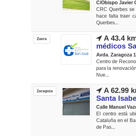
C/Obispo Javier O
CRC Querbes se e
hace falta traer 
Querbes...
A 43.4 k
Zuera
médicos Sa
Avda. Zaragoza 1
Centro de Reconoc
para la renovación
Nue...
A 62.99 
Zaragoza
Santa Isabe
Calle Manuel Vaz
El centro está ub
Cataluña en el Bar
de Pas...