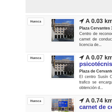
A 0.03 k
Huesca
Plaza Cervantes 3
Centro de recono
carnet de conduc
licencia de...
A 0.07 k
Huesca
psicotécni
Plaza de Cervant
El centro Susín O
trafico se encar
obtención d...
A 0.74 k
Huesca
carnet de 