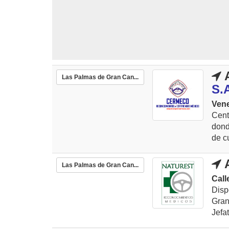
A
Las Palmas de Gran Can...
S.
Vene
Cent
dond
de cu
A
Las Palmas de Gran Can...
Call
Dis
Gran
Jefa