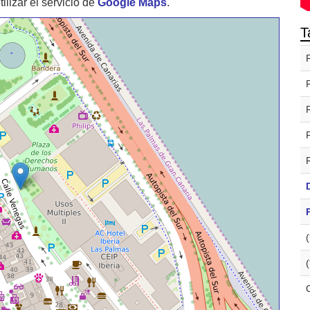
izar el servicio de
Google Maps
.
T