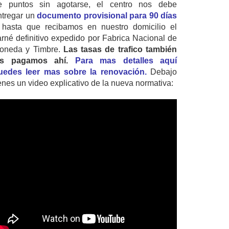
e puntos sin agotarse, el centro nos debe
ntregar un
documento provisional para 90 días
 hasta que recibamos en nuestro domicilio el
arné definitivo expedido por Fabrica Nacional de
oneda y Timbre.
Las tasas de trafico también
as pagamos ahí.
Para mas detalles aquí
uedes leer mas sobre la renovación.
Debajo
ienes un video explicativo de la nueva normativa: