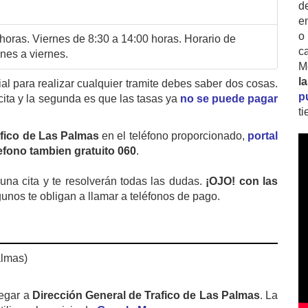
d
e
o
horas. Viernes de 8:30 a 14:00 horas. Horario de
c
nes a viernes.
M
l
cial para realizar cualquier tramite debes saber dos cosas.
p
cita y la segunda es que las tasas ya
no se puede pagar
t
afico de Las Palmas
en el teléfono proporcionado,
portal
lefono tambien gratuito 060
.
na cita y te resolverán todas las dudas.
¡OJO! con las
gunos te obligan a llamar a teléfonos de pago.
almas)
egar a
Dirección General de Trafico de Las Palmas
. La