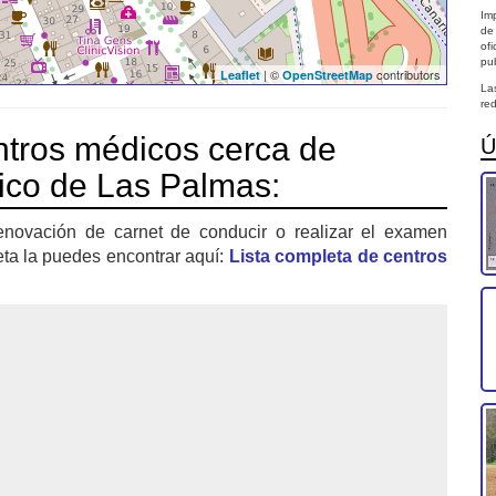
Imp
de
of
pub
| ©
contributors
Leaflet
OpenStreetMap
La
red
tros médicos cerca de
Ú
fico de Las Palmas:
enovación de carnet de conducir o realizar el examen
eta la puedes encontrar aquí:
Lista completa de centros