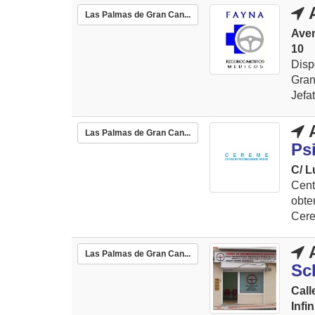
A
Las Palmas de Gran Can...
Ave
10
Dis
Gran
Jefa
A
Las Palmas de Gran Can...
Ps
C/ L
Cent
obte
Cere
A
Las Palmas de Gran Can...
Sc
Call
Infin