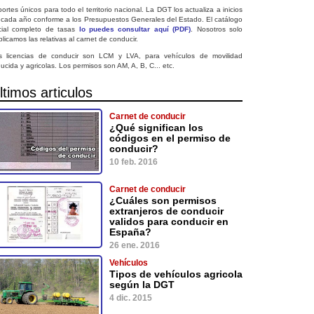
ortes únicos para todo el territorio nacional. La DGT los actualiza a inicios
 cada año conforme a los Presupuestos Generales del Estado. El catálogo
icial completo de tasas
lo puedes consultar aquí (PDF)
. Nosotros solo
licamos las relativas al carnet de conducir.
s licencias de conducir son LCM y LVA, para vehículos de movilidad
ucida y agricolas. Los permisos son AM, A, B, C... etc.
ltimos articulos
Carnet de conducir
¿Qué significan los
códigos en el permiso de
conducir?
10 feb. 2016
Carnet de conducir
¿Cuáles son permisos
extranjeros de conducir
validos para conducir en
España?
26 ene. 2016
Vehículos
Tipos de vehículos agricola
según la DGT
4 dic. 2015