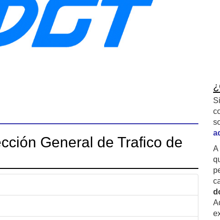
¿
S
c
s
a
cción General de Trafico de
A
q
p
c
d
A
ex