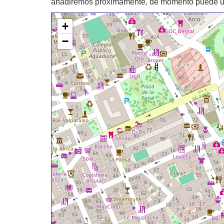
añadiremos proximamente, de momento puede util
+
−