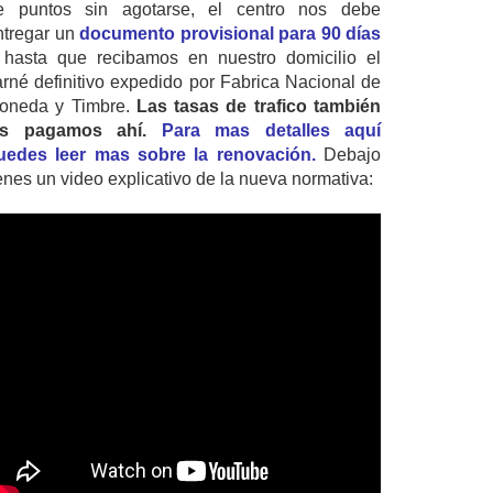
e puntos sin agotarse, el centro nos debe
ntregar un
documento provisional para 90 días
 hasta que recibamos en nuestro domicilio el
arné definitivo expedido por Fabrica Nacional de
oneda y Timbre.
Las tasas de trafico también
as pagamos ahí.
Para mas detalles aquí
uedes leer mas sobre la renovación.
Debajo
ienes un video explicativo de la nueva normativa: