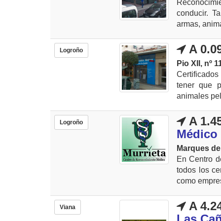
Reconocimie
conducir. T
armas, anima
A 0.0
Logroño
Pio XII, nº 1
Certificado
tener que p
animales peli
A 1.4
Logroño
Médico 
Marques de 
En Centro d
todos los ce
como empresa
A 4.2
Viana
Las Ca