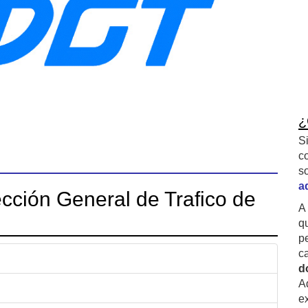
¿
S
c
s
a
cción General de Trafico de
A
q
p
c
d
A
ex