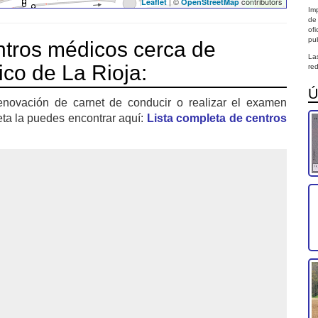
| ©
contributors
Leaflet
OpenStreetMap
Imp
de
of
pub
tros médicos cerca de
La
ico de La Rioja:
red
Ú
enovación de carnet de conducir o realizar el examen
eta la puedes encontrar aquí:
Lista completa de centros