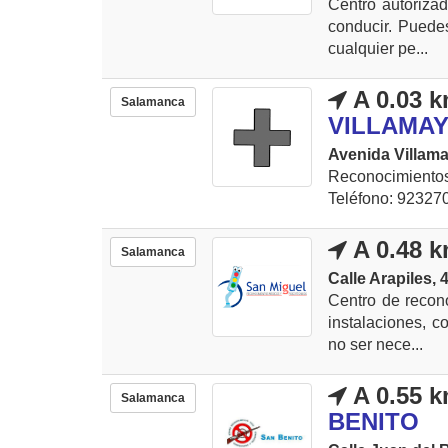
Centro autoriza
conducir. Puedes
cualquier pe...
A 0.03 
Salamanca
VILLAMA
Avenida Villama
Reconocimiento
Teléfono: 92327
A 0.48 
Salamanca
Calle Arapiles, 4
Centro de recon
instalaciones, c
no ser nece...
A 0.55 
Salamanca
BENITO