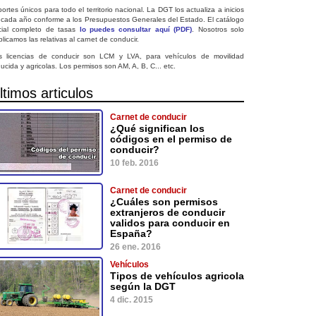
ortes únicos para todo el territorio nacional. La DGT los actualiza a inicios
 cada año conforme a los Presupuestos Generales del Estado. El catálogo
icial completo de tasas
lo puedes consultar aquí (PDF)
. Nosotros solo
licamos las relativas al carnet de conducir.
s licencias de conducir son LCM y LVA, para vehículos de movilidad
ucida y agricolas. Los permisos son AM, A, B, C... etc.
ltimos articulos
Carnet de conducir
¿Qué significan los
códigos en el permiso de
conducir?
10 feb. 2016
Carnet de conducir
¿Cuáles son permisos
extranjeros de conducir
validos para conducir en
España?
26 ene. 2016
Vehículos
Tipos de vehículos agricola
según la DGT
4 dic. 2015