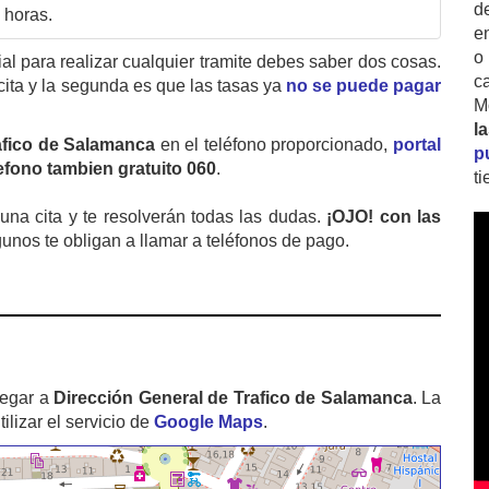
d
 horas.
e
o
cial para realizar cualquier tramite debes saber dos cosas.
c
cita y la segunda es que las tasas ya
no se puede pagar
M
l
afico de Salamanca
en el teléfono proporcionado,
portal
p
lefono tambien gratuito 060
.
t
na cita y te resolverán todas las dudas.
¡OJO! con las
gunos te obligan a llamar a teléfonos de pago.
legar a
Dirección General de Trafico de Salamanca
. La
izar el servicio de
Google Maps
.