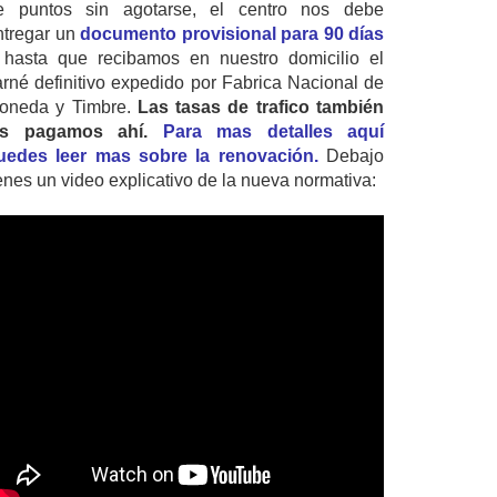
e puntos sin agotarse, el centro nos debe
ntregar un
documento provisional para 90 días
 hasta que recibamos en nuestro domicilio el
arné definitivo expedido por Fabrica Nacional de
oneda y Timbre.
Las tasas de trafico también
as pagamos ahí.
Para mas detalles aquí
uedes leer mas sobre la renovación.
Debajo
ienes un video explicativo de la nueva normativa: