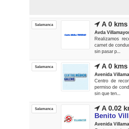
A 0 kms
Salamanca
Avda Villamayor
Realizamos rec
carnet de conduc
sin pasar p...
A 0 kms
Salamanca
Avenida Villama
Centro de reco
permiso de conduc
sin que ten...
A 0.02 
Salamanca
Benito Vil
Avenida Villama