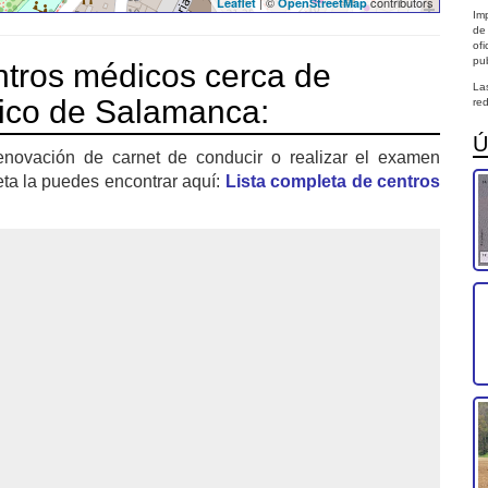
| ©
contributors
Leaflet
OpenStreetMap
Imp
de
of
pub
tros médicos cerca de
La
fico de Salamanca:
red
Ú
enovación de carnet de conducir o realizar el examen
eta la puedes encontrar aquí:
Lista completa de centros