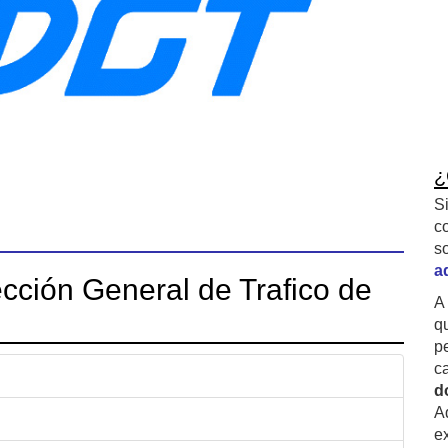
¿
S
c
s
a
cción General de Trafico de
A
q
p
c
d
A
ex