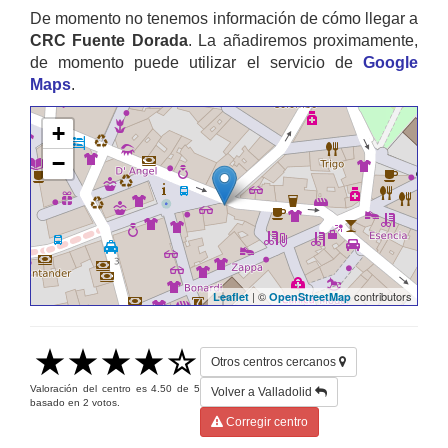
De momento no tenemos información de cómo llegar a
CRC Fuente Dorada
. La añadiremos proximamente,
de momento puede utilizar el servicio de
Google
Maps
.
+
−
| ©
contributors
Leaflet
OpenStreetMap
Otros centros cercanos
Valoración del centro es
4.50
de
5
Volver a Valladolid
basado en
2
votos.
Corregir centro