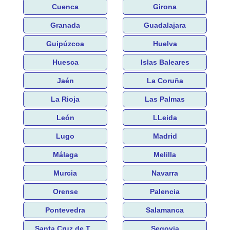
Cuenca
Girona
Granada
Guadalajara
Guipúzcoa
Huelva
Huesca
Islas Baleares
Jaén
La Coruña
La Rioja
Las Palmas
León
LLeida
Lugo
Madrid
Málaga
Melilla
Murcia
Navarra
Orense
Palencia
Pontevedra
Salamanca
Santa Cruz de T...
Segovia