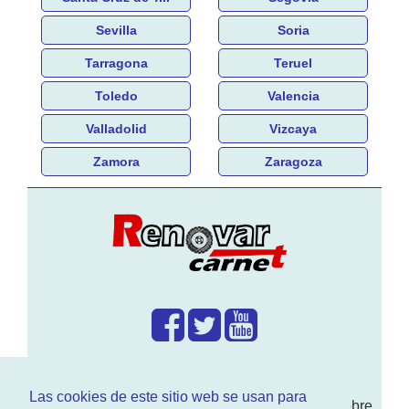
Sevilla
Soria
Tarragona
Teruel
Toledo
Valencia
Valladolid
Vizcaya
Zamora
Zaragoza
¿Que hacemos?
Las cookies de este sitio web se usan para
En
www.RenovarCarnet.com
Te contamos sobre