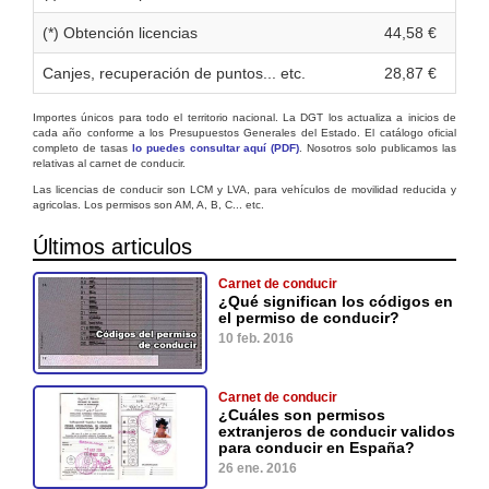
(*) Obtención licencias
44,58 €
Canjes, recuperación de puntos... etc.
28,87 €
Importes únicos para todo el territorio nacional. La DGT los actualiza a inicios de
cada año conforme a los Presupuestos Generales del Estado. El catálogo oficial
completo de tasas
lo puedes consultar aquí (PDF)
. Nosotros solo publicamos las
relativas al carnet de conducir.
Las licencias de conducir son LCM y LVA, para vehículos de movilidad reducida y
agricolas. Los permisos son AM, A, B, C... etc.
Últimos articulos
Carnet de conducir
¿Qué significan los códigos en
el permiso de conducir?
10 feb. 2016
Carnet de conducir
¿Cuáles son permisos
extranjeros de conducir validos
para conducir en España?
26 ene. 2016