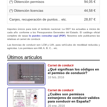
(*) Obtención permisos
94,05 €
(*) Obtención licencias
44,58 €
Canjes, recuperación de puntos... etc.
28,87 €
Importes únicos para todo el territorio nacional. La DGT los actualiza a inicios de
cada año conforme a los Presupuestos Generales del Estado. El catálogo oficial
completo de tasas
lo puedes consultar aquí (PDF)
. Nosotros solo publicamos las
relativas al carnet de conducir.
Las licencias de conducir son LCM y LVA, para vehículos de movilidad reducida y
agricolas. Los permisos son AM, A, B, C... etc.
Últimos articulos
Carnet de conducir
¿Qué significan los códigos en
el permiso de conducir?
10 feb. 2016
Carnet de conducir
¿Cuáles son permisos
extranjeros de conducir validos
para conducir en España?
26 ene. 2016