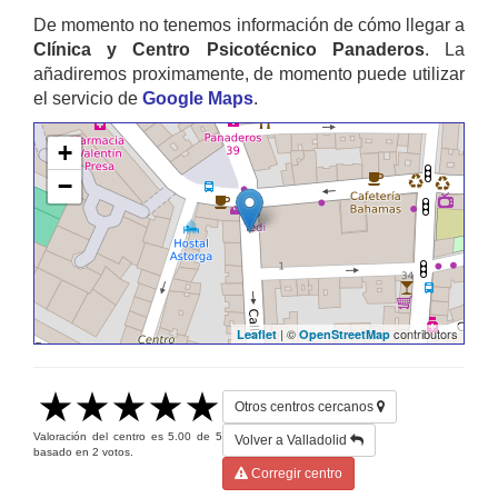
De momento no tenemos información de cómo llegar a
Clínica y Centro Psicotécnico Panaderos
. La
añadiremos proximamente, de momento puede utilizar
el servicio de
Google Maps
.
+
−
| ©
contributors
Leaflet
OpenStreetMap
Otros centros cercanos
Valoración del centro es
5.00
de
5
Volver a Valladolid
basado en
2
votos.
Corregir centro