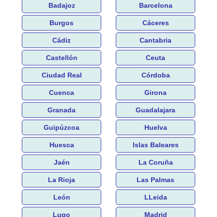
Badajoz
Barcelona
Burgos
Cáceres
Cádiz
Cantabria
Castellón
Ceuta
Ciudad Real
Córdoba
Cuenca
Girona
Granada
Guadalajara
Guipúzcoa
Huelva
Huesca
Islas Baleares
Jaén
La Coruña
La Rioja
Las Palmas
León
LLeida
Lugo
Madrid