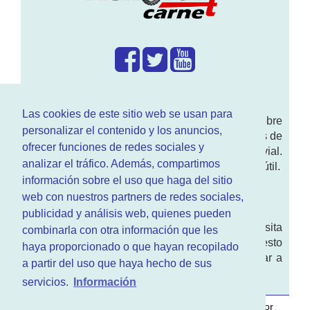
¿Que hacemos?
Las cookies de este sitio web se usan para
En
www.RenovarCarnet.com
Te contamos sobre
personalizar el contenido y los anuncios,
la
renovación del permiso
de conducir, noticias de
ofrecer funciones de redes sociales y
actualidad motor y sobre todo seguridad vial.
analizar el tráfico. Además, compartimos
Ademas tenemos todo tipo de información DGT útil.
información sobre el uso que haga del sitio
¿Quienes somos?
web con nuestros partners de redes sociales,
publicidad y análisis web, quienes pueden
Quieres saber quien mantiene la pagina, visita
combinarla con otra información que les
nuestra
sección de contacto
. Aquí tienes nuesto
haya proporcionado o que hayan recopilado
aviso legal
. Basicamente no queremos engañar a
a partir del uso que haya hecho de sus
nadie.
servicios.
Información
Este sitio web es desarrollado y mantenido con
por